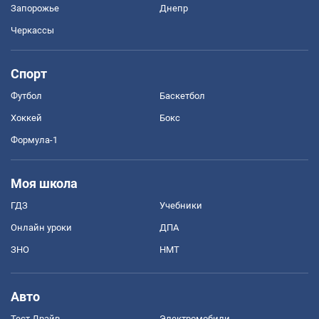
Запорожье
Днепр
Черкассы
Спорт
Футбол
Баскетбол
Хоккей
Бокс
Формула-1
Моя школа
ГДЗ
Учебники
Онлайн уроки
ДПА
ЗНО
НМТ
Авто
Тест Драйв
Электромобили