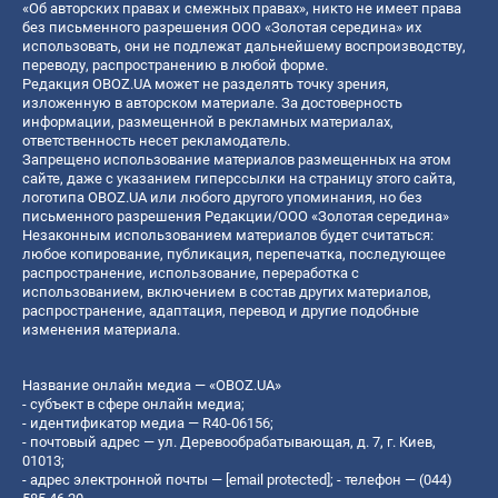
«Об авторских правах и смежных правах», никто не имеет права
без письменного разрешения ООО «Золотая середина» их
использовать, они не подлежат дальнейшему воспроизводству,
переводу, распространению в любой форме.
Редакция OBOZ.UA может не разделять точку зрения,
изложенную в авторском материале. За достоверность
информации, размещенной в рекламных материалах,
ответственность несет рекламодатель.
Запрещено использование материалов размещенных на этом
сайте, даже с указанием гиперссылки на страницу этого сайта,
логотипа OBOZ.UA или любого другого упоминания, но без
письменного разрешения Редакции/ООО «Золотая середина»
Незаконным использованием материалов будет считаться:
любое копирование, публикация, перепечатка, последующее
распространение, использование, переработка с
использованием, включением в состав других материалов,
распространение, адаптация, перевод и другие подобные
изменения материала.
Название онлайн медиа — «OBOZ.UA»
- субъект в сфере онлайн медиа;
- идентификатор медиа — R40-06156;
- почтовый адрес — ул. Деревообрабатывающая, д. 7, г. Киев,
01013;
- адрес электронной почты —
[email protected]
; - телефон — (044)