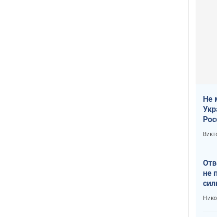
Не 
Укр
Рос
Викт
Отв
не 
сил
гос
Нико