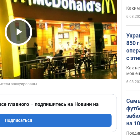
Каким
6.08.20
Укра
Play Video
850 
опер
с эт
Как не
мошен
6.08.20
Самы
рсе главного – подпишитесь на Новини на
футб
заби
Подписаться
на 1
Виде
Поеди