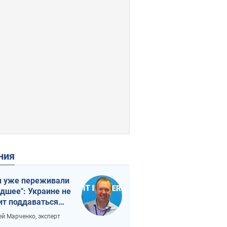
ения
 уже переживали
удшее": Украине не
ит поддаваться
аянию из-за
ей Марченко, эксперт
етного террора