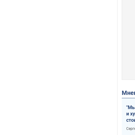
Мн
"Мы
и х
сто
отч
Серг
рак