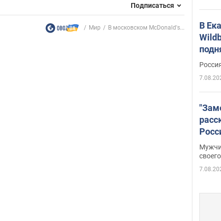
Подписаться
В Ек
Мир
В московском McDonald's...
Wildb
подн
Росси
7.08.20
"Зам
расс
Росс
Фото
Мужчи
своего
7.08.20