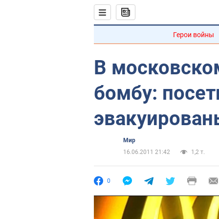
Герои войны
В московско
бомбу: посет
эвакуирован
Мир
16.06.2011 21:42
1,2 т.
0