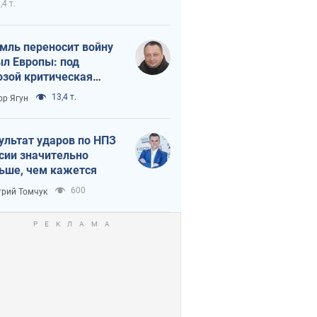
,4 т.
мль переносит войну
ыл Европы: под
озой критическая
истика
13,4 т.
ор Ягун
ультат ударов по НПЗ
сии значительно
ьше, чем кажется
600
рий Томчук