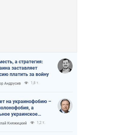
месть, а стратегия:
аина заставляет
сию платить за войну
1,8 т.
ор Андрусив
ет на украинофобию –
полонофобия, а
ьное украинское
ударство
1,2 т.
лай Княжицкий