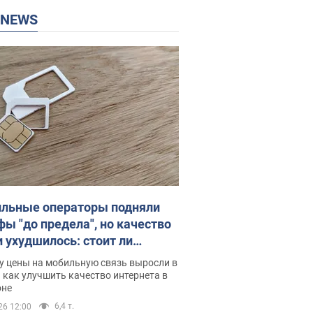
P NEWS
льные операторы подняли
фы "до предела", но качество
и ухудшилось: стоит ли
ваться на цены
у цены на мобильную связь выросли в
 как улучшить качество интернета в
оне
6,4 т.
26 12:00