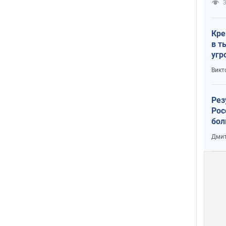
3
Кре
в т
угр
лог
Викт
Рез
Рос
бол
Дмит