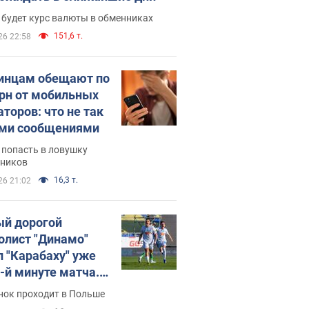
 будет курс валюты в обменниках
151,6 т.
26 22:58
инцам обещают по
грн от мобильных
аторов: что не так
ими сообщениями
 попасть в ловушку
ников
16,3 т.
26 21:02
й дорогой
олист "Динамо"
л "Карабаху" уже
0-й минуте матча.
о
нок проходит в Польше