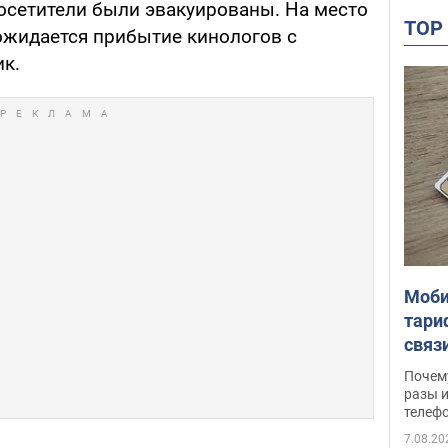
осетители были эвакуированы. На место
TO
ожидается прибытие кинологов с
ик.
Моби
тари
связ
жало
Почем
разы и
телеф
7.08.20