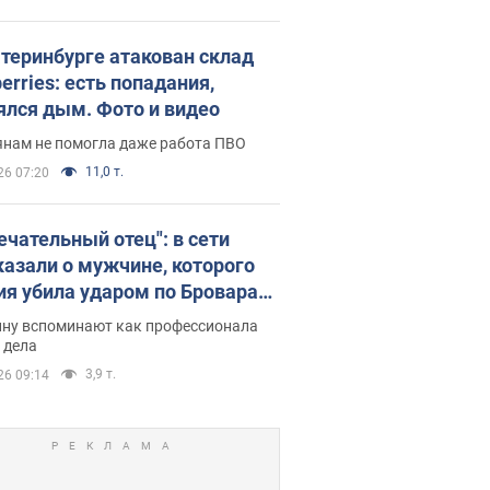
атеринбурге атакован склад
erries: есть попадания,
ялся дым. Фото и видео
янам не помогла даже работа ПВО
11,0 т.
26 07:20
ечательный отец": в сети
казали о мужчине, которого
ия убила ударом по Броварам.
ну вспоминают как профессионала
 дела
3,9 т.
26 09:14