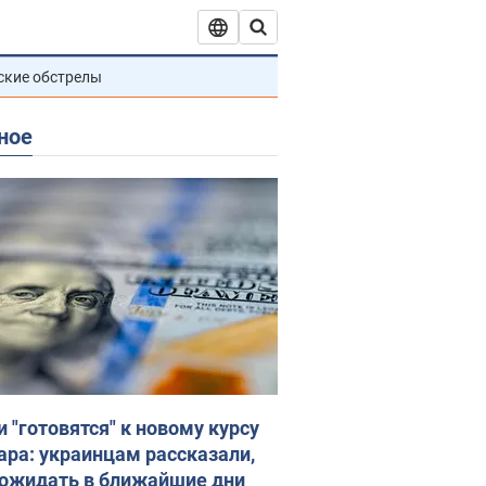
ские обстрелы
ное
и "готовятся" к новому курсу
ара: украинцам рассказали,
 ожидать в ближайшие дни