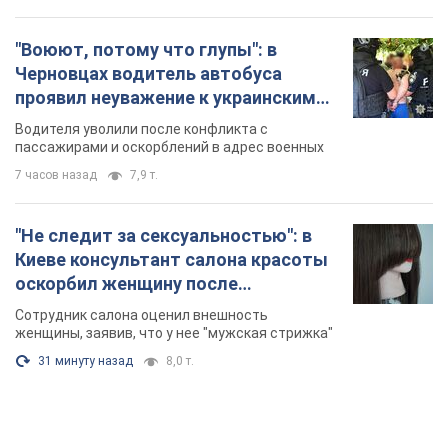
"Воюют, потому что глупы": в
Черновцах водитель автобуса
проявил неуважение к украинским
военным и поплатился за это.
Водителя уволили после конфликта с
Видео
пассажирами и оскорблений в адрес военных
7 часов назад
7,9 т.
"Не следит за сексуальностью": в
Киеве консультант салона красоты
оскорбил женщину после
химиотерапии, разгорелся скандал.
Сотрудник салона оценил внешность
Фото
женщины, заявив, что у нее "мужская стрижка"
31 минуту назад
8,0 т.