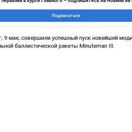
 первыми в курсе главного – подпишитесь на Новини на
Подписаться
г, 9 мая, совершили успешный пуск новейшей мод
ьной баллистической ракеты Minuteman III.