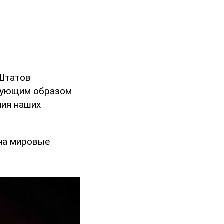
 Штатов
твующим образом
ния наших
 на мировые