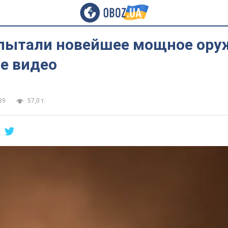
пытали новейшее мощное ору
е видео
39
57,0 т.