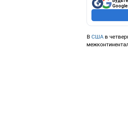
Будьте
Google
В
США
в четвер
межконтинентал