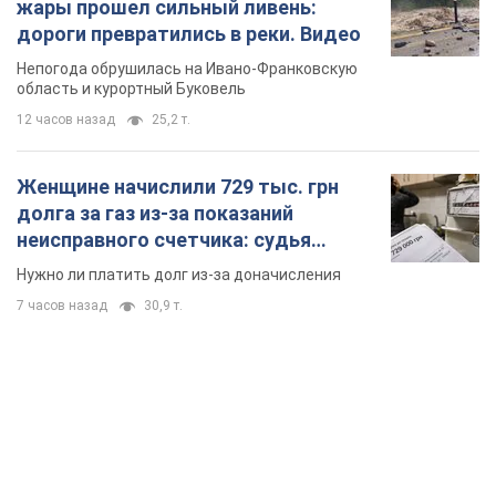
жары прошел сильный ливень:
дороги превратились в реки. Видео
Непогода обрушилась на Ивано-Франковскую
область и курортный Буковель
12 часов назад
25,2 т.
Женщине начислили 729 тыс. грн
долга за газ из-за показаний
неисправного счетчика: судья
вынес неожиданное решение
Нужно ли платить долг из-за доначисления
7 часов назад
30,9 т.