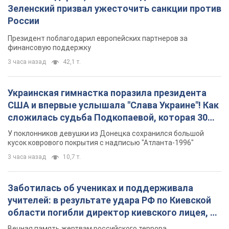
Зеленский призвал ужесточить санкции против
России
Президент поблагодарил европейских партнеров за
финансовую поддержку
3 часа назад
42,1 т.
Украинская гимнастка поразила президента
США и впервые услышала "Слава Украине"! Как
сложилась судьба Подкопаевой, которая 30
лет назад завоевала "золото" Олимпиады
У поклонников девушки из Донецка сохранился большой
кусок коврового покрытия с надписью "Атланта-1996"
3 часа назад
10,7 т.
Заботилась об учениках и поддерживала
учителей: в результате удара РФ по Киевской
области погибли директор киевского лицея, её
муж и внук
Вечная память жертвам российского террора