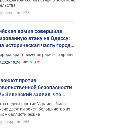
скреба "московского
тельства
ющего"
273
26 12:00
ийская армия совершила
ированную атаку на Одессу:
ла историческая часть города,
 пострадавшие. Фото и видео
ррора враг применил ракеты и дроны
51,1 т.
8.2026 10:34
 воюют против
овольственной безопасности
!» Зеленский заявил, что
ийская армия вновь
о за неделю против Украины было
реляла порт в Одессе
ено десятки ракет, большинство из
ых – баллистические
255
26 11:44