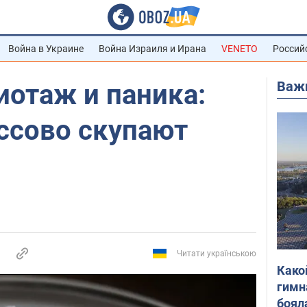
Война в Украине
Война Израиля и Ирана
VENETO
Россий
Важ
иотаж и паника:
ссово скупают
Читати українською
Како
гимн
боял