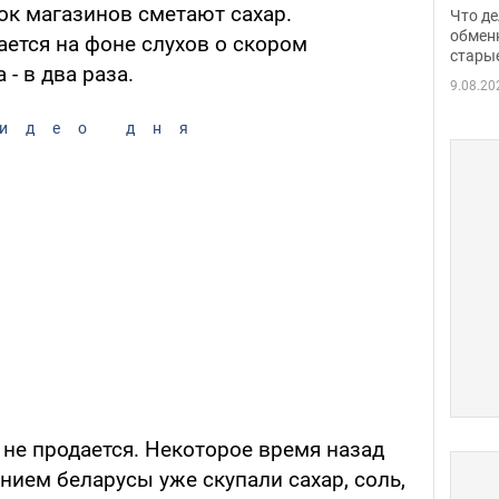
прин
ок магазинов сметают сахар.
Что де
обме
обмен
тся на фоне слухов о скором
стары
таки
- в два раза.
9.08.20
идео дня
 не продается. Некоторое время назад
ием беларусы уже скупали сахар, соль,