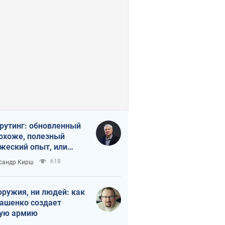
рутинг: обновленный
похоже, полезный
жеский опыт, или
лектика
618
сандр Кирш
бовательной трусости
оружия, ни людей: как
ашенко создает
ую армию