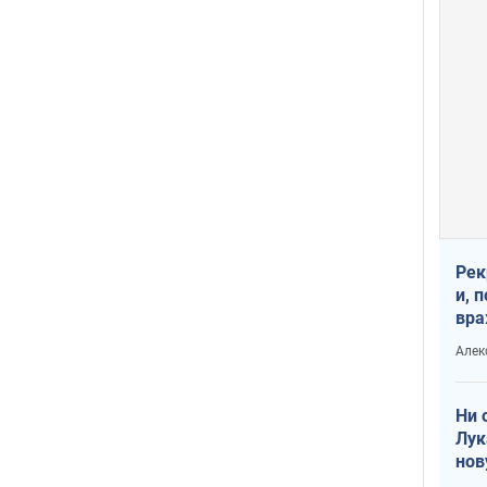
Рек
и, 
вра
Диа
Алек
тре
Ни 
Лук
нов