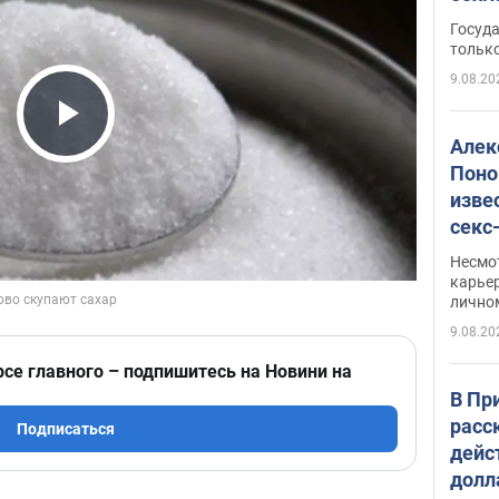
этом
Госуд
только
9.08.20
Play Video
Алек
Поно
изве
секс
как 
Несмо
карьер
лично
9.08.20
рсе главного – подпишитесь на Новини на
В Пр
расс
Подписаться
дейс
долл