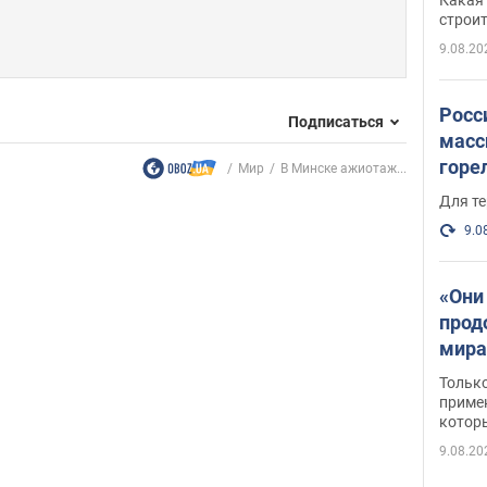
небо
строи
веру
9.08.20
Росс
Подписаться
масс
горе
Мир
В Минске ажиотаж...
есть
Для те
9.0
«Они
прод
мира
росс
Тольк
обст
примен
котор
9.08.20