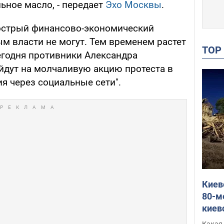
ьное масло, - передает
Эхо Москвы
.
 острый финансово-экономический
ым власти не могут. Тем временем растет
TO
егодня противники Александра
дут на молчаливую акцию протеста в
я через социальные сети".
Киев
80-м
киев
оста
Какая 