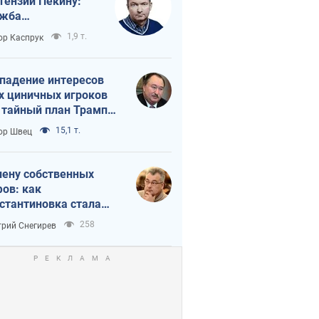
тензии Пекину:
ужба
вращается в
1,9 т.
ор Каспрук
исимость России
Китая
падение интересов
х циничных игроков
 тайный план Трампа
утина?
15,1 т.
ор Швец
лену собственных
ов: как
стантиновка стала
вной идеологической
258
рий Снегирев
ушкой для российских
упантов