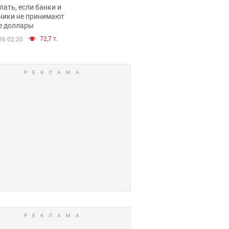
имают ли
лать, если банки и
нники и банки
ники не принимают
е доллары
е купюры
72,7 т.
26 02:20