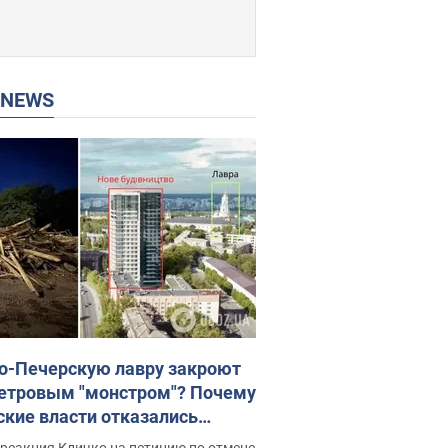
P NEWS
о-Печерскую лавру закроют
етровым "монстром"? Почему
ские власти отказались
новить строительство
реакция Кличко на петицию по отмене