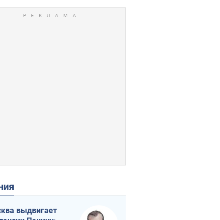
ения
ква выдвигает