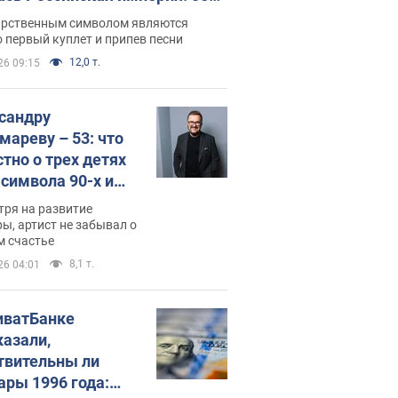
 не рассказывают в школе
арственным символом являются
 первый куплет и припев песни
12,0 т.
26 09:15
сандру
мареву – 53: что
стно о трех детях
-символа 90-х и
они выглядят
тря на развитие
ы, артист не забывал о
м счастье
8,1 т.
26 04:01
иватБанке
казали,
твительны ли
ары 1996 года: