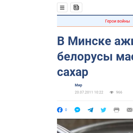
Герои войны
В Минске аж
белорусы ма
сахар
Мир
20.07.2011 10:22
966
0