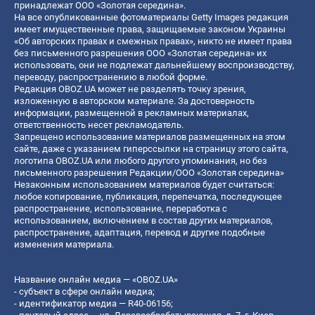
принадлежат ООО «Золотая середина».
На все опубликованные фотоматериалы Getty Images редакция
имеет имущественные права, защищаемые законом Украины
«Об авторских правах и смежных правах», никто не имеет права
без письменного разрешения ООО «Золотая середина» их
использовать, они не подлежат дальнейшему воспроизводству,
переводу, распространению в любой форме.
Редакция OBOZ.UA может не разделять точку зрения,
изложенную в авторском материале. За достоверность
информации, размещенной в рекламных материалах,
ответственность несет рекламодатель.
Запрещено использование материалов размещенных на этом
сайте, даже с указанием гиперссылки на страницу этого сайта,
логотипа OBOZ.UA или любого другого упоминания, но без
письменного разрешения Редакции/ООО «Золотая середина»
Незаконным использованием материалов будет считаться:
любое копирование, публикация, перепечатка, последующее
распространение, использование, переработка с
использованием, включением в состав других материалов,
распространение, адаптация, перевод и другие подобные
изменения материала.
Название онлайн медиа — «OBOZ.UA»
- субъект в сфере онлайн медиа;
- идентификатор медиа — R40-06156;