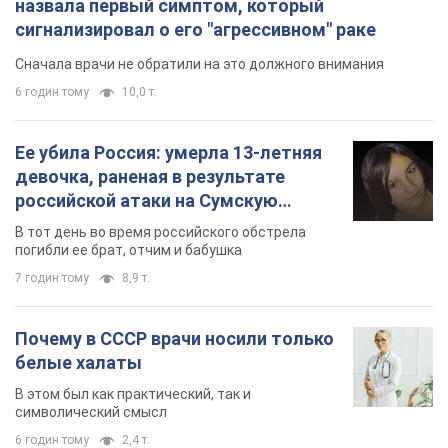
назвала первый симптом, который
сигнализировал о его "агрессивном" раке
Сначала врачи не обратили на это должного внимания
6 годин тому
10,0 т.
Ее убила Россия: умерла 13-летняя
девочка, раненая в результате
российской атаки на Сумскую
область. Фото
В тот день во время российского обстрела
погибли ее брат, отчим и бабушка
7 годин тому
8,9 т.
Почему в СССР врачи носили только
белые халаты
В этом был как практический, так и
символический смысл
6 годин тому
2,4 т.