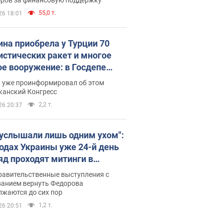
55,0 т.
26 18:01
ина приобрела у Турции 70
истических ракет и многое
ое вооружение: в Госдепе
обнародовали список
п уже проинформировал об этом
канский Конгресс
2,2 т.
26 20:37
 услышали лишь одним ухом":
родах Украины уже 24-й день
яд проходят митинги в
ержку Федорова. Фото и
равительственные выступления с
о
ванием вернуть Федорова
лжаются до сих пор
1,2 т.
26 20:51