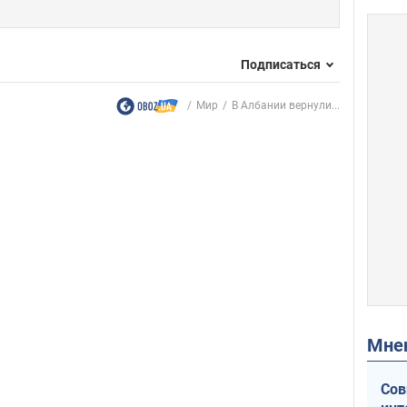
Подписаться
Мир
В Албании вернули...
Мн
Сов