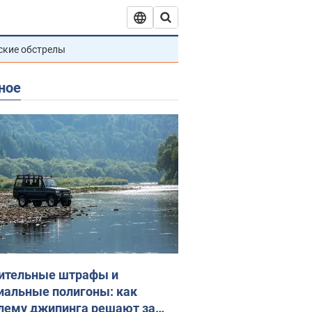
ские обстрелы
ное
ительные штрафы и
иальные полигоны: как
лему джипинга решают за