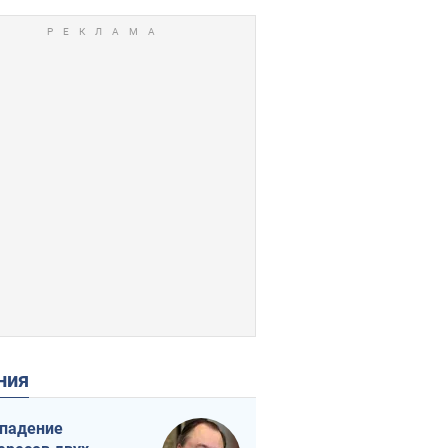
ения
падение