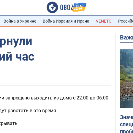
Война в Украине
Война Израиля и Ирана
VENETO
Россий
Важ
ернули
ий час
и запрещено выходить из дома с 22:00 до 06:00
дут работать в это время
Знач
крывать
спец
проб