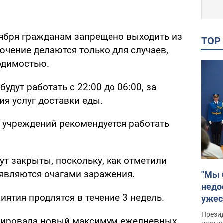
ноября гражданам запрещено выходить из
TO
лючение делаются только для случаев,
одимостью.
удут работать с 22:00 до 06:00, за
я услуг доставки еды.
 учреждений рекомендуется работать
ут закрыты, поскольку, как отметили
 являются очагами заражения.
"Мы 
недо
ятия продлятся в течение 3 недель.
ужес
Росс
Прези
ксировала новый максимум ежедневных
партн