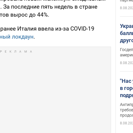
. За последние пять недель в стране
8.08.20
тов вырос до 44%.
Укра
, ранее Италия ввела из-за COVID-19
балл
чный локдаун
.
друг
США 
Госде
амери
8.08.20
"Нас
в го
подр
подд
Антип
виде
требо
продо
8.08.20