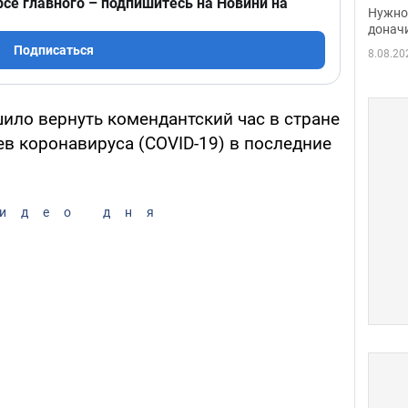
рсе главного – подпишитесь на Новини на
судь
Нужно 
неож
донач
Подписаться
8.08.20
ило вернуть комендантский час в стране
ев коронавируса (COVID-19) в последние
идео дня