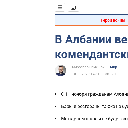
Герои войны
В Албании в
комендантск
Мирослав Семенюк
Мир
10.11.2020 14:31
7,1 т.
С 11 ноября гражданам Албани
Бары и рестораны также не бу
Между тем школы не будут за