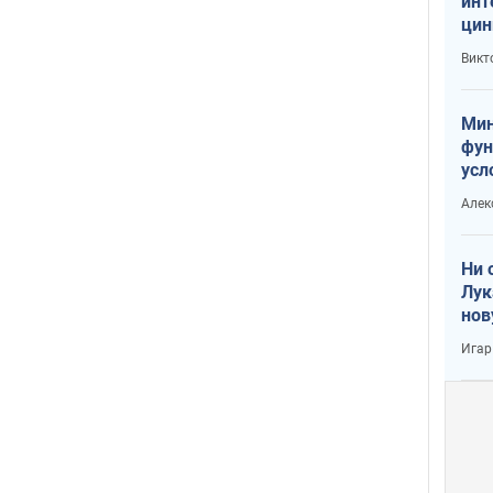
инт
цин
или
Викт
Тра
Мин
фун
усл
вое
Алек
Ни 
Лук
нов
Игар