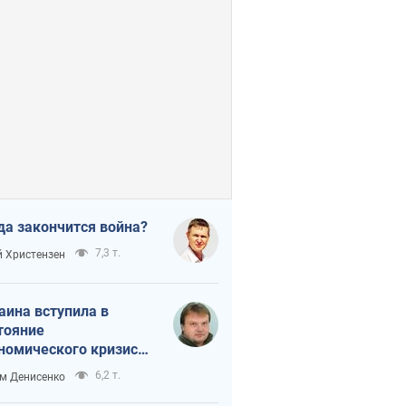
да закончится война?
7,3 т.
 Христензен
аина вступила в
тояние
номического кризиса.
ь ли свет в конце
6,2 т.
м Денисенко
неля?