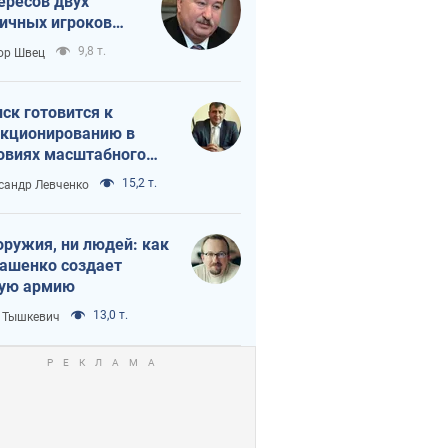
ересов двух
ичных игроков
 тайный план
9,8 т.
ор Швец
мпа и Путина?
ск готовится к
кционированию в
овиях масштабного
нного кризиса
15,2 т.
сандр Левченко
оружия, ни людей: как
ашенко создает
ую армию
13,0 т.
 Тышкевич