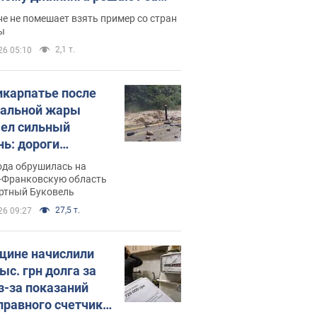
ицей
е не помешает взять пример со стран
ы
2,1 т.
26 05:10
икарпатье после
альной жары
ел сильный
нь: дороги
ратились в реки.
ода обрушилась на
о
-Франковскую область
ортный Буковель
27,5 т.
26 09:27
ине начислили
ыс. грн долга за
из-за показаний
правного счетчика: