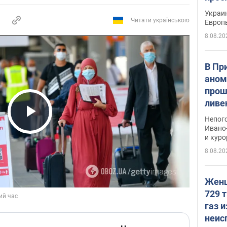
гран
Украин
Читати українською
Европ
8.08.20
В Пр
аном
прош
ливе
прев
Непог
Play Video
Виде
Ивано
и кур
8.08.20
Женщ
729 т
газ 
неис