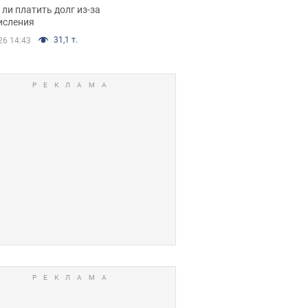
я вынес
ли платить долг из-за
иданное решение
исления
31,1 т.
26 14:43