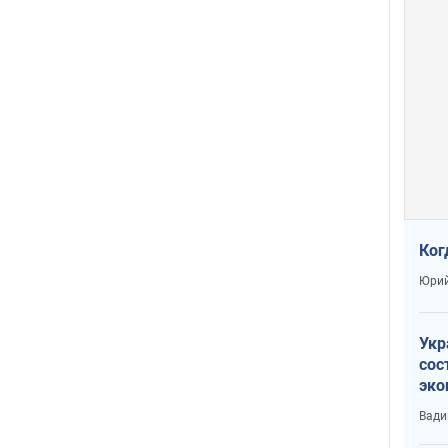
Ког
Юрий
Укр
сос
эко
Ест
Вади
тун