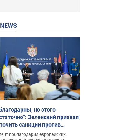
P NEWS
благодарны, но этого
статочно": Зеленский призвал
точить санкции против
ии
дент поблагодарил европейских
еров за финансовую поддержку