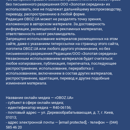
без письменного разрешения ООО «Золотая середина» их
использовать, они не подлежат дальнейшему воспроизводству,
переводу, распространению в любой форме.
Редакция OBOZ.UA может не разделять точку зрения,
изложенную в авторском материале. За достоверность
информации, размещенной в рекламных материалах,
ответственность несет рекламодатель.
Запрещено использование материалов размещенных на этом
сайте, даже с указанием гиперссылки на страницу этого сайта,
логотипа OBOZ.UA или любого другого упоминания, но без
письменного разрешения Редакции/ООО «Золотая середина»
Незаконным использованием материалов будет считаться:
любое копирование, публикация, перепечатка, последующее
распространение, использование, переработка с
использованием, включением в состав других материалов,
распространение, адаптация, перевод и другие подобные
изменения материала.
Название онлайн медиа — «OBOZ.UA»
- субъект в сфере онлайн медиа;
- идентификатор медиа — R40-06156;
- почтовый адрес — ул. Деревообрабатывающая, д. 7, г. Киев,
01013;
- адрес электронной почты —
[email protected]
; - телефон — (044)
585 46 20