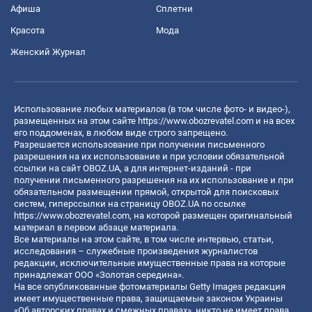
Афиша
Сплетни
Красота
Мода
Женский Журнал
Использование любых материалов (в том числе фото- и видео-),
размещенных на этом сайте
https://www.obozrevatel.com
и на всех
его поддоменах, в любом виде строго запрещено.
Разрешается использование при получении письменного
разрешения на их использование и при условии обязательной
ссылки на сайт OBOZ.UA, а для интернет-изданий - при
получении письменного разрешения на их использование и при
обязательном размещении прямой, открытой для поисковых
систем, гиперссылки на страницу OBOZ.UA по ссылке
https://www.obozrevatel.com
, на которой размещен оригинальный
материал в первом абзаце материала.
Все материалы на этом сайте, в том числе интервью, статьи,
исследования – служебные произведения журналистов
редакции, исключительные имущественные права на которые
принадлежат ООО «Золотая середина».
На все опубликованные фотоматериалы Getty Images редакция
имеет имущественные права, защищаемые законом Украины
«Об авторских правах и смежных правах», никто не имеет права