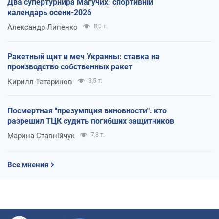
Два супертурнира Магучих: спортивній
календарь осени-2026
Александр Липенко
8,0 т.
Ракетный щит и меч Украины: ставка на
производство собственных ракет
Кирилл Татаринов
3,5 т.
Посмертная "презумпция виновности": кто
разрешил ТЦК судить погибших защитников
Марина Ставнійчук
7,8 т.
Все мнения