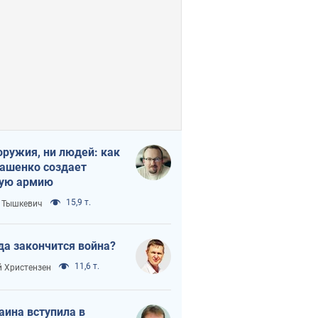
оружия, ни людей: как
ашенко создает
ую армию
15,9 т.
 Тышкевич
да закончится война?
11,6 т.
 Христензен
аина вступила в