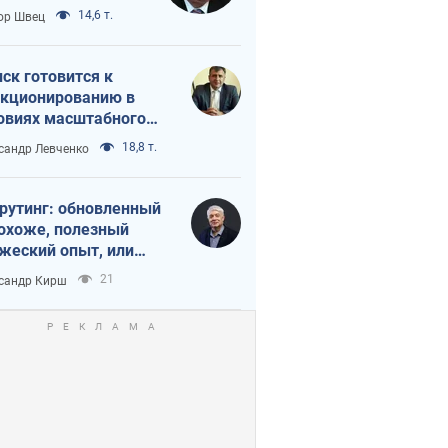
 тайный план
14,6 т.
ор Швец
мпа и Путина?
ск готовится к
кционированию в
овиях масштабного
нного кризиса
18,8 т.
сандр Левченко
рутинг: обновленный
похоже, полезный
жеский опыт, или
лектика
21
сандр Кирш
бовательной трусости