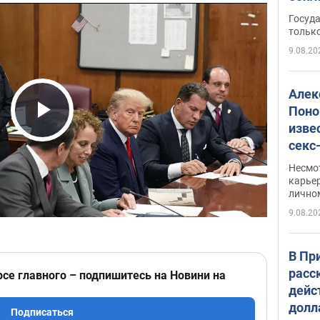
этом
Госуд
только
9.08.20
Алек
Поно
изве
Play Video
секс
как 
Несмо
карьер
лично
9.08.20
В Пр
расс
рсе главного – подпишитесь на Новини на
дейс
долл
Подписаться