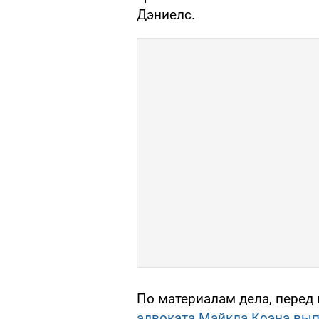
Дэниелс.
По материалам дела, перед
адвоката Майкла Коэна вып