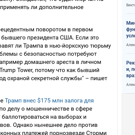
или
Викт
, применять ли дополнительное
Тра
Мин
рецедентным поворотом в первом
фун
усл
 бывшего президента США. Если это
вое
правят ли Трампа в нью-йоркскую тюрьму
Алек
облемы с безопасностью потребуют
например домашнего ареста в личном
Рек
и, 
Trump Tower, потому что как бывший
вра
под охраной секретной службы" – пишет
Диа
Алек
тре
ее
Трамп внес $175 млн залога для
по делу о мошенничестве в сфере
у баллотироваться на выборах и
вов. Однако нынешнее дело против
аконных платежей порнозвезде Сторми