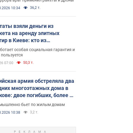
36,2 т.
8.2026 10:34
таты взяли деньги из
ета на аренду элитных
ир в Киеве: кто из
аментариев просил средства
ботает особая социальная гарантия и
е поселился
 пользуется
50,3 т.
26 07:00
ийская армия обстреляла два
дних многоэтажных дома в
кове: двое погибших, более 20
радавших
умышленно бьет по жилым домам
3,2 т.
8.2026 10:38