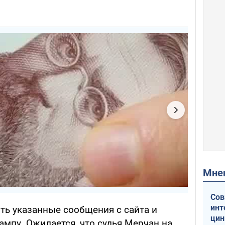
Мн
Сов
инт
ть указанные сообщения с сайта и
цин
мпу. Ожидается, что судья Мерчан на