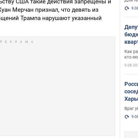
ьству США такие действия запрещены и
9.0
Хуан Мерчан признал, что девять из
общений Трампа нарушают указанный
Депу
бюдж
кварт
парл
Как ра
и гд
кто ею
9.08.20
Росс
сосе
Харь
пост
Враг 
9.0