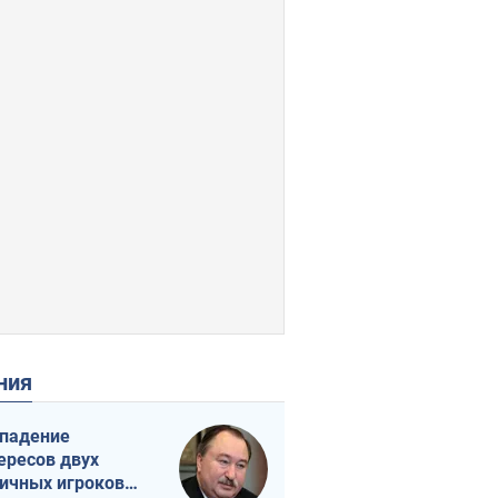
ения
падение
ересов двух
ичных игроков