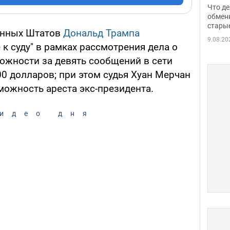
прин
Что де
обме
обмен
стары
таки
енных Штатов
Дональд Трампа
9.08.20
к суду" в рамках рассмотрения дела о
ложности за девять сообщений в сети
0 долларов; при этом судья Хуан Мерчан
можность ареста экс-президента.
идео дня