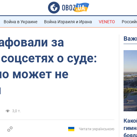
Война в Украине
Война Израиля и Ирана
VENETO
Россий
Важ
афовали за
соцсетях о суде:
ло может не
я
3,0 т.
Како
гимн
Читати українською
боял