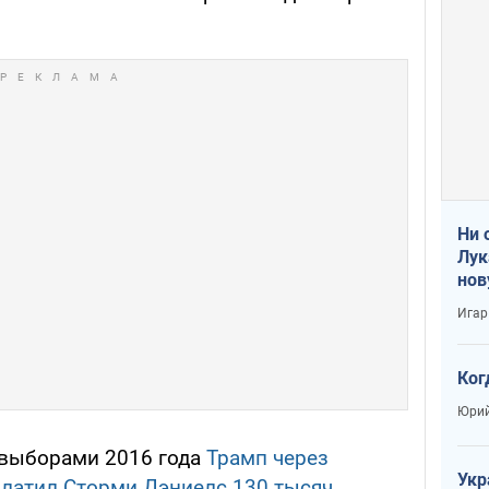
Ни 
Лук
нов
Игар
Ког
Юрий
 выборами 2016 года
Трамп через
Укр
латил Сторми Дэниелс 130 тысяч