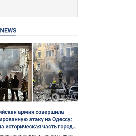
P NEWS
ийская армия совершила
ированную атаку на Одессу:
ла историческая часть города,
 пострадавшие. Фото и видео
ррора враг применил ракеты и дроны