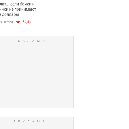
имают ли
лать, если банки и
нники и банки
ники не принимают
е доллары
е купюры
64,4 т.
26 02:20