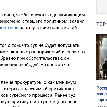
аточно, чтобы служить сдерживающим
знесмена, ставшего политиком, заявил
TO
осетовал
на отсутствие полномочий
я о том, что суд не будет допускать
х законных распоряжений и, если это
бразно при обстоятельствах, он
лишения свободы", – говорится в
вление прокуратуры о как минимум
Росс
 в которых подсудимый критиковал
масс
иков судебного процесса. Ранее суд
горе
акую критику в интернете (согласно
есть
Для те