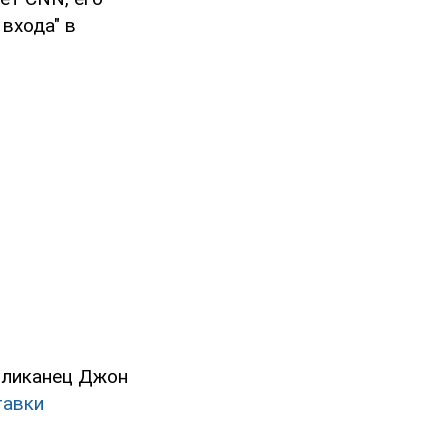
входа" в
бликанец Джон
тавки