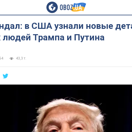
ндал: в США узнали новые дет
х людей Трампа и Путина
54
43,3 т.