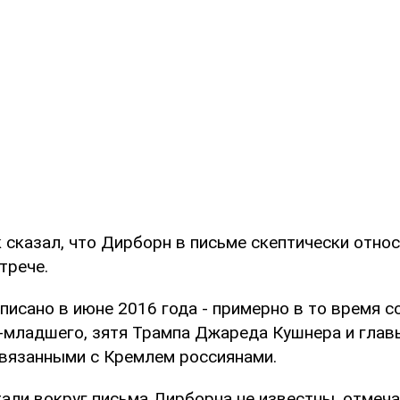
 сказал, что Дирборн в письме скептически относ
трече.
писано в июне 2016 года - примерно в то время с
-младшего, зятя Трампа Джареда Кушнера и глав
вязанными с Кремлем россиянами.
али вокруг письма Дирборна не известны, отмеча