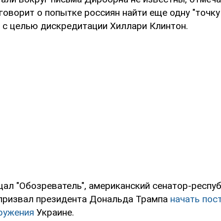
оворит о попытке россиян найти еще одну "точку 
 с целью дискредитации Хиллари Клинтон.
щал "Обозреватель", американский сенатор-респу
призвал президента Дональда Трампа
начать пос
ружения
Украине.