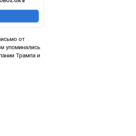
 OBOZ.UA в
письмо от
ом упоминались
пании Трампа и