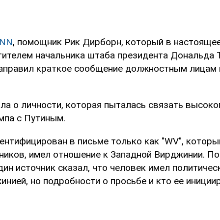
NN
, помощник Рик Дирборн, который в настояще
тителем начальника штаба президента Дональда Т
аправил краткое сообщение должностным лицам 
шла о личности, которая пыталась связать высок
мпа с Путиным.
ентифицирован в письме только как "WV", которы
ников, имел отношение к Западной Вирджинии. По
дин источник сказал, что человек имел политичес
нией, но подробности о просьбе и кто ее иниции