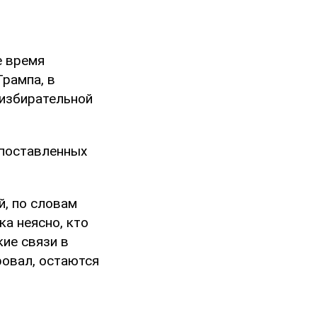
е время
рампа, в
избирательной
опоставленных
й, по словам
ка неясно, кто
кие связи в
ровал, остаются