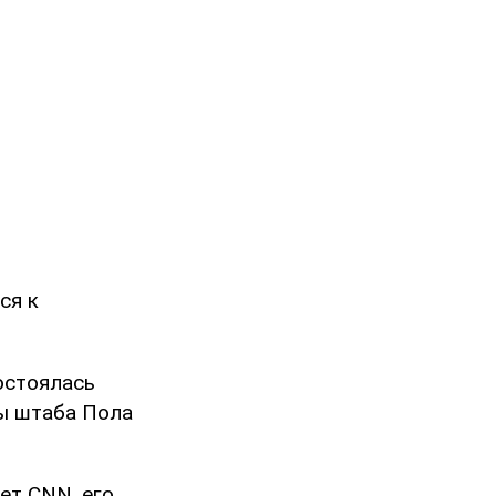
ся к
остоялась
ы штаба Пола
ет CNN, его