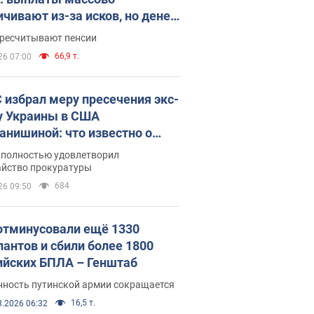
ичивают из-за исков, но денег
ватает
ересчитывают пенсии
66,9 т.
26 07:00
 избрал меру пресечения экс-
у Украины в США
анишиной: что известно о
е полностью удовлетворил
айство прокуратуры
684
26 09:50
отминусовали ещё 1330
пантов и сбили более 1800
ийских БПЛА – Генштаб
нность путинской армии сокращается
16,5 т.
8.2026 06:32