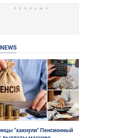
P NEWS
инцы "хакнули" Пенсионный
: выплаты массово