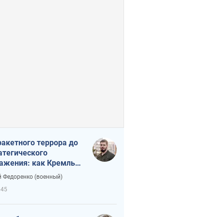
ракетного террора до
атегического
ажения: как Кремль
нал себя в ловушку
 Федоренко (военный)
645