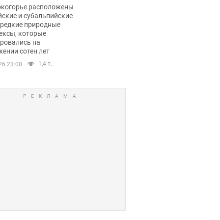
ли тревогу
окогорье расположены
йские и субальпийские
 редкие природные
ексы, которые
ровались на
ении сотен лет
1,4 т.
26 23:00