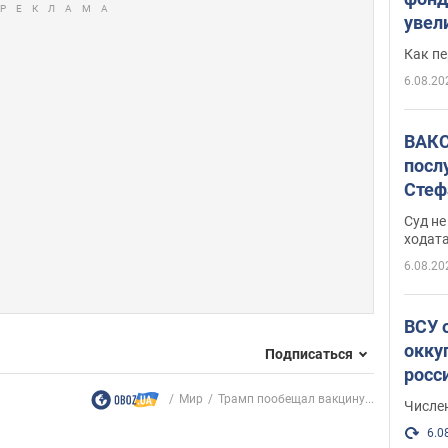
увел
не х
Как п
6.08.20
ВАКС
посл
Стеф
деле
Суд н
ходат
6.08.20
ВСУ 
окку
Подписаться
росс
Мир
Трамп пообещал вакцину...
Числе
6.0