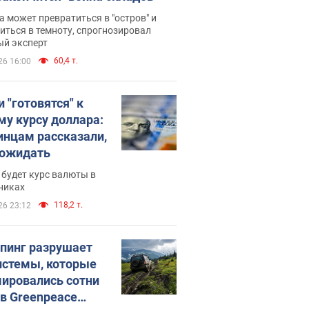
 может превратиться в "остров" и
иться в темноту, спрогнозировал
ый эксперт
60,4 т.
26 16:00
 "готовятся" к
му курсу доллара:
инцам рассказали,
 ожидать
будет курс валюты в
никах
118,2 т.
26 23:12
пинг разрушает
истемы, которые
ировались сотни
 в Greenpeace