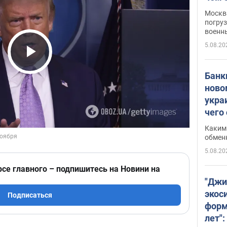
Москва
погруз
военн
5.08.20
Play Video
Банки
ново
укра
чего
Каким 
обмен
5.08.20
рсе главного – подпишитесь на Новини на
"Джи
экос
Подписаться
форм
лет":