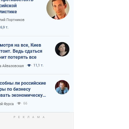
сийской
листике
лий Портников
6,9 т.
мотря на все, Киев
тоит. Ведь сдаться
чит потерять все
11,1 т.
а Айвазовская
собны ли российские
ры по бизнесу
вать экономическую
астрофу?
66
ей Фурса