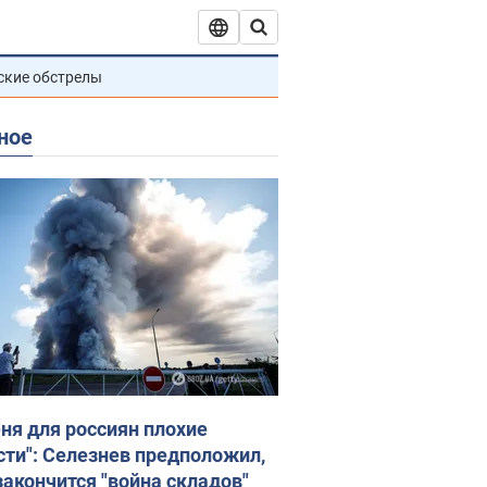
ские обстрелы
ное
еня для россиян плохие
сти": Селезнев предположил,
закончится "война складов"