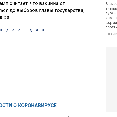
заби
мп считает, что вакцина от
В выс
альпи
ься до выборов главы государства,
луга –
ября.
компл
форми
протяж
идео дня
5.08.20
ОСТИ О КОРОНАВИРУСЕ