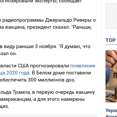
рогнозировали эксперты, сообщает
го радиопрограммы Джеральдо Риверы о
ва вакцина, президент сказал: "Раньше,
TO
в виду раньше 3 ноября. "Я думаю, что
зал он.
, власти США прогнозировали
появление
ца 2020 года
. В Белом доме поставили
 обеспечить 300 миллионов доз.
льда Трампа, в первую очередь вакцину
американцам, а для этого намерены
щих.
Укра
фонд