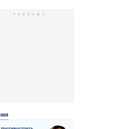
ения
 противостоять