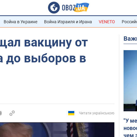
Война в Украине
Война Израиля и Ирана
VENETO
Россий
Важ
щал вакцину от
а до выборов в
Читати українською
"У м
ново
чем 