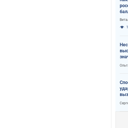
рос
бал
Вита
1
Нес
выс
зна
Ольг
Спо
уда
выз
кат
Серг