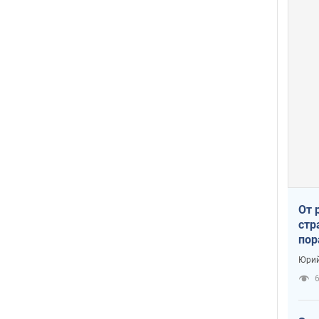
От 
стр
пор
заг
Юрий