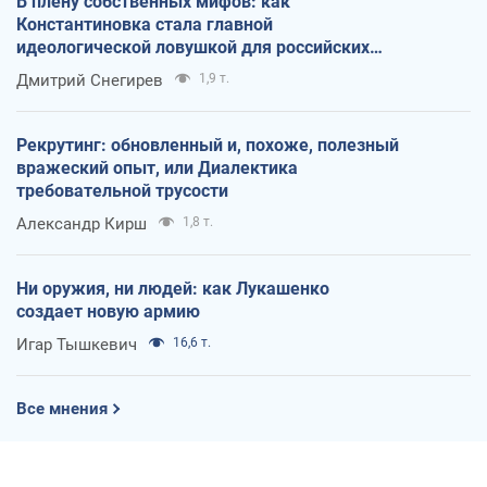
В плену собственных мифов: как
Константиновка стала главной
идеологической ловушкой для российских
оккупантов
Дмитрий Снегирев
1,9 т.
Рекрутинг: обновленный и, похоже, полезный
вражеский опыт, или Диалектика
требовательной трусости
Александр Кирш
1,8 т.
Ни оружия, ни людей: как Лукашенко
создает новую армию
Игар Тышкевич
16,6 т.
Все мнения