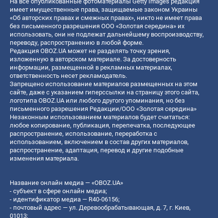
На все опубликованные фотоматериалы Getty Images редакция
имеет имущественные права, защищаемые законом Украины
«Об авторских правах и смежных правах», никто не имеет права
без письменного разрешения ООО «Золотая середина» их
использовать, они не подлежат дальнейшему воспроизводству,
переводу, распространению в любой форме.
Редакция OBOZ.UA может не разделять точку зрения,
изложенную в авторском материале. За достоверность
информации, размещенной в рекламных материалах,
ответственность несет рекламодатель.
Запрещено использование материалов размещенных на этом
сайте, даже с указанием гиперссылки на страницу этого сайта,
логотипа OBOZ.UA или любого другого упоминания, но без
письменного разрешения Редакции/ООО «Золотая середина»
Незаконным использованием материалов будет считаться:
любое копирование, публикация, перепечатка, последующее
распространение, использование, переработка с
использованием, включением в состав других материалов,
распространение, адаптация, перевод и другие подобные
изменения материала.
Название онлайн медиа — «OBOZ.UA»
- субъект в сфере онлайн медиа;
- идентификатор медиа — R40-06156;
- почтовый адрес — ул. Деревообрабатывающая, д. 7, г. Киев,
01013;