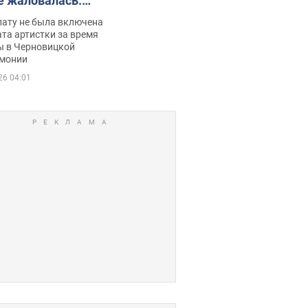
е жаловалась:
ько получала
лату не была включена
ца
та артистки за время
ы в Черновицкой
монии
26 04:01