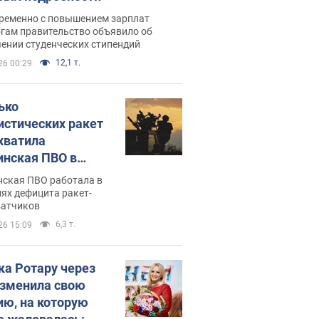
ременно с повышением зарплат
огам правительство объявило об
ении студенческих стипендий
12,1 т.
26 00:29
ько
истических ракет
хватила
инская ПВО в
: в Минобороны
нская ПВО работала в
али цифру
ях дефицита ракет-
ватчиков
6,3 т.
26 15:09
ка Ротару через
изменила свою
ию, на которую