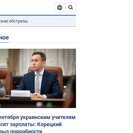
ские обстрелы
ное
сентября украинским учителям
сят зарплаты: Корецкий
рыл подробности