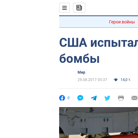
Герои войны
США испытал
бомбы
Мир
29.08.2017 05:37
14,0 т.
0