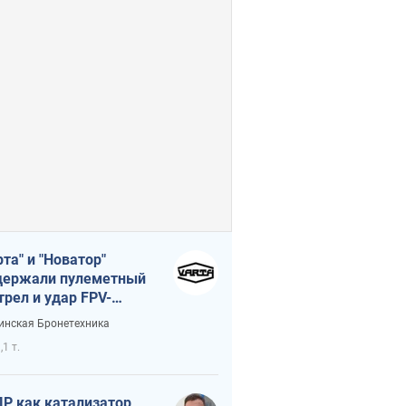
рта" и "Новатор"
ержали пулеметный
трел и удар FPV-
на, сохранив жизнь
инская Бронетехника
церу ВСУ
,1 т.
Р как катализатор