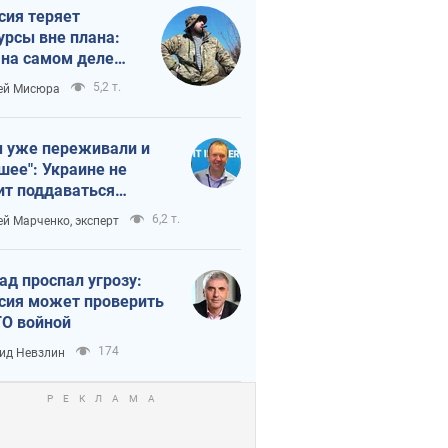
сия теряет
урсы вне плана:
 на самом деле
тует темп войны
5,2 т.
ей Мисюра
 уже переживали и
шее": Украине не
ит поддаваться
аянию из-за
6,2 т.
ей Марченко, эксперт
етного террора
ад проспал угрозу:
сия может проверить
О войной
174
ид Невзлин