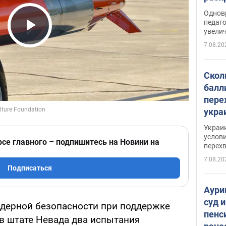
Однов
педаг
увелич
Play Video
7.08.20
Скол
балл
пере
укра
июле
Украи
назв
услови
рсе главного – подпишитесь на Новини на
перех
7.08.20
Подписаться
Аури
суд 
дерной безопасности при поддержке
пенс
в штате Невада два испытания