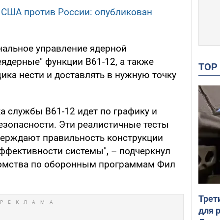
 США против России: опубликован
нальное управление ядерной
ядерные" функции B61-12, а также
TO
ка нести и доставлять в нужную точку
а службы B61-12 идет по графику и
езопасности. Эти реалистичные тесты
верждают правильность конструкции
 эффективности системы", – подчеркнул
домства по оборонным программам Фил
Трет
для 