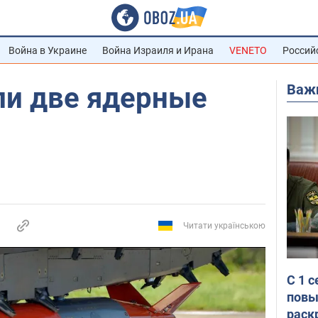
Война в Украине
Война Израиля и Ирана
VENETO
Россий
Важ
и две ядерные
Читати українською
С 1 
повы
раск