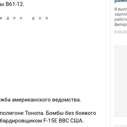
ране
ы B61-12.
скол
В вып
певи
зарпла
идео дня
работ
филар
8.08.20
ужба американского ведомства.
полигоне Тонопа. Бомбы без боевого
бардировщиком F-15E ВВС США.