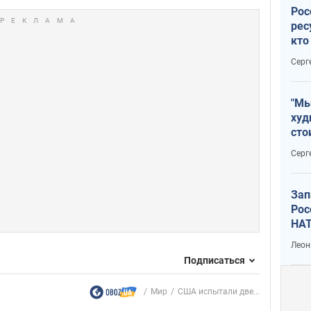
Рос
рес
кто
дик
Серг
"Мы
худ
сто
отч
Серг
рак
Зап
Рос
НАТ
Леон
Подписаться
Мир
США испытали две...