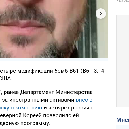
7.08.20
етыре модификации бомб B61 (B61-3, -4,
 США.
", ранее Департамент Министерства
 за иностранными активами
внес в
йскую компанию
и четырех россиян,
Северной Кореей позволило ей
Мн
ядерную программу.