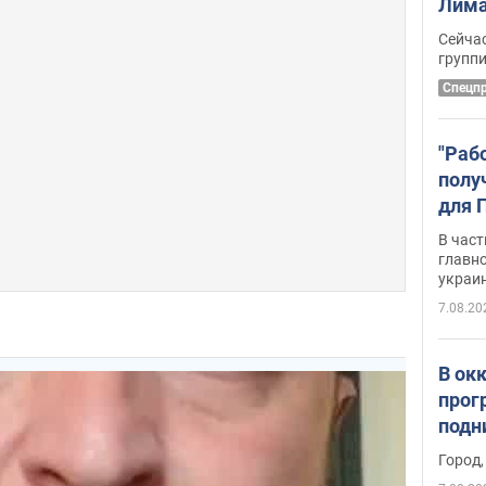
Лима
крит
Сейчас
удал
групп
Спецп
"Раб
полу
для 
докл
В част
новы
главн
украи
7.08.20
В ок
прог
подн
виде
Город,