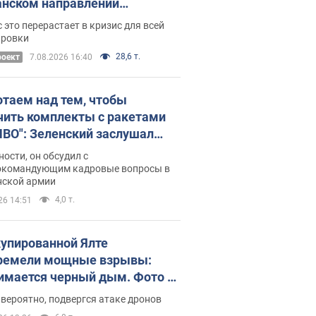
нском направлении
ический дискомфорт: как это
 это перерастает в кризис для всей
ось
ировки
28,6 т.
роект
7.08.2026 16:40
отаем над тем, чтобы
чить комплекты с ракетами
ПВО": Зеленский заслушал
ад Драпатого и объявил о
ности, он обсудил с
х мерах
окомандующим кадровые вопросы в
нской армии
4,0 т.
26 14:51
купированной Ялте
ремели мощные взрывы:
имается черный дым. Фото и
о
 вероятно, подвергся атаке дронов