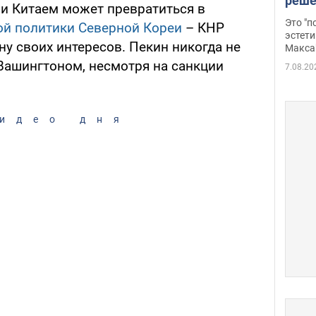
реше
и Китаем может превратиться в
росс
Это "
ой политики Северной Кореи
– КНР
дрон
эстети
у своих интересов. Пекин никогда не
Макса
 Вашингтоном, несмотря на санкции
7.08.20
идео дня