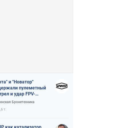
рта" и "Новатор"
ержали пулеметный
трел и удар FPV-
на, сохранив жизнь
инская Бронетехника
церу ВСУ
,6 т.
Р как катализатор