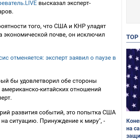
еватель.LIVE
высказал эксперт-
аров.
роятности того, что США и КНР уладят
 экономической почве, он исключил
TO
ис отменяется: эксперт заявил о паузе в
рый бы удовлетворил обе стороны
е американско-китайских отношений
перт.
рий развития событий, это попытка США
на ситуацию. Принуждение к миру", -
Коне
на с
защи