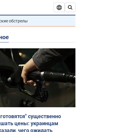
ские обстрелы
ное
"готовятся" существенно
шать цены: украинцам
казали, чего ожидать