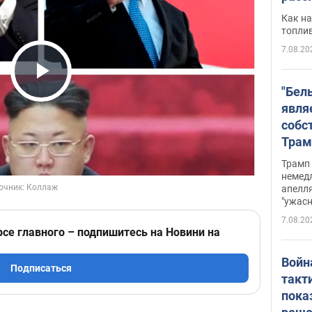
Как на
топли
7.08.20
Play Video
"Бел
явля
собс
Трам
прио
Трамп 
стро
немед
апелля
баль
"ужас
стои
7.08.20
долл
рсе главного – подпишитесь на Новини на
Войн
Подписаться
такт
пока