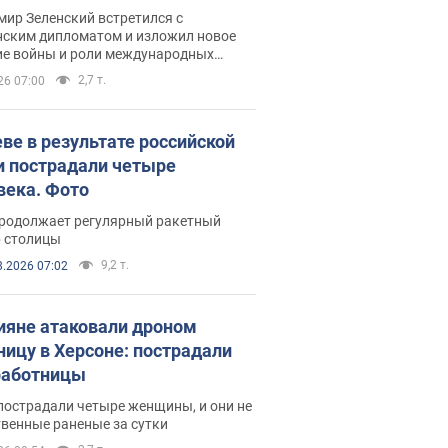
рвью с Безсмертным
ир Зеленский встретился с
нским дипломатом и изложил новое
ие войны и роли международных
ров в борьбе с Россией
2,7 т.
26 07:00
еве в результате российской
и пострадали четыре
века. Фото
продолжает регулярный ракетный
р столицы
9,2 т.
8.2026 07:02
ияне атаковали дроном
ницу в Херсоне: пострадали
аботницы
пострадали четыре женщины, и они не
венные раненые за сутки