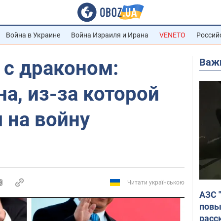
Война в Украине
Война Израиля и Ирана
VENETO
Россий
Важ
 с драконом:
на, из-за которой
 на войну
Читати українською
АЗС 
повы
расс