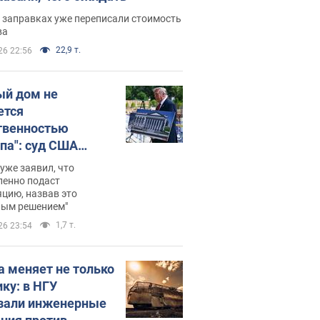
 заправках уже переписали стоимость
ва
22,9 т.
26 22:56
ый дом не
ется
твенностью
па": суд США
становил
уже заявил, что
ительство
ленно подаст
цию, назвав это
ного зала
ным решением"
мостью 400 млн
1,7 т.
26 23:54
аров
а меняет не только
ику: в НГУ
зали инженерные