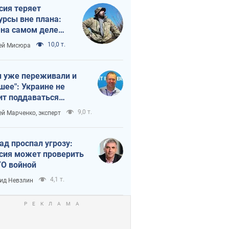
сия теряет
урсы вне плана:
 на самом деле
тует темп войны
10,0 т.
ей Мисюра
 уже переживали и
шее": Украине не
ит поддаваться
аянию из-за
9,0 т.
ей Марченко, эксперт
етного террора
ад проспал угрозу:
сия может проверить
О войной
4,1 т.
ид Невзлин