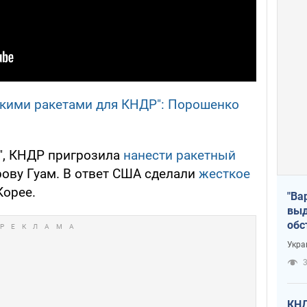
скими ракетами для КНДР": Порошенко
", КНДР пригрозила
нанести ракетный
ову Гуам. В ответ США сделали
жесткое
орее.
"Ва
выд
обс
дро
Укра
офи
3
КНД