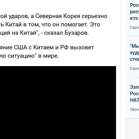
Рос
рес
ой ударов, а Северная Корея серьезно
кто
ь Китай в том, что он помогает. Это
дик
Серг
ий на Китай", - сказал Бузаров.
"Мы
ояние США с Китаем и РФ вызовет
худ
ую ситуацию" в мире.
сто
отч
Серг
рак
Зап
Рос
НАТ
Леон