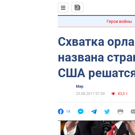
Герои войны
Схватка орла
названа стра
США решатся
Мир
25.08.2017 07:30
83,5 т.
14