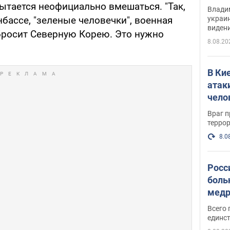
Инте
ытается неофициально вмешаться. "Так,
Владим
украи
нбассе, "зеленые человечки", военная
виден
 бросит Северную Корею. Это нужно
партне
8.08.20
В Ки
атак
чело
Враг 
терро
8.0
Росс
боль
медр
Всего 
единст