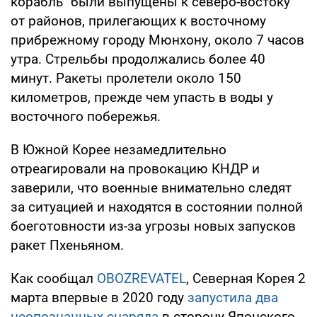
корабль" были выпущены к северо-востоку
от районов, прилегающих к восточному
прибрежному городу Мюнхону, около 7 часов
утра. Стрельбы продолжались более 40
минут. Ракеты пролетели около 150
километров, прежде чем упасть в воды у
восточного побережья.
В Южной Корее незамедлительно
отреагировали на провокацию КНДР и
заверили, что военные внимательно следят
за ситуацией и находятся в состоянии полной
боеготовности из-за угрозы новых запусков
ракет Пхеньяном.
Как сообщал
OBOZREVATEL
, Северная Корея 2
марта впервые в 2020 году
запустила два
неопознанных снаряда
в сторону Японского