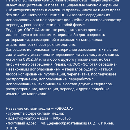
На все опубликованные фотоматериалы Getty Images редакция
имеет имущественные права, защищаемые законом Украины
«Об авторских правах и смежных правах», никто не имеет права
без письменного разрешения ООО «Золотая середина» их
использовать, они не подлежат дальнейшему воспроизводству,
переводу, распространению в любой форме.
Редакция OBOZ.UA может не разделять точку зрения,
изложенную в авторском материале. За достоверность
информации, размещенной в рекламных материалах,
ответственность несет рекламодатель.
Запрещено использование материалов размещенных на этом
сайте, даже с указанием гиперссылки на страницу этого сайта,
логотипа OBOZ.UA или любого другого упоминания, но без
письменного разрешения Редакции/ООО «Золотая середина»
Незаконным использованием материалов будет считаться:
любое копирование, публикация, перепечатка, последующее
распространение, использование, переработка с
использованием, включением в состав других материалов,
распространение, адаптация, перевод и другие подобные
изменения материала.
Название онлайн медиа — «OBOZ.UA»
- субъект в сфере онлайн медиа;
- идентификатор медиа — R40-06156;
- почтовый адрес — ул. Деревообрабатывающая, д. 7, г. Киев,
01013;