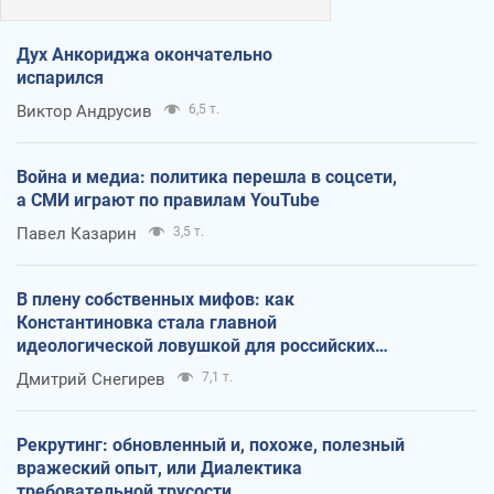
Дух Анкориджа окончательно
испарился
Виктор Андрусив
6,5 т.
Война и медиа: политика перешла в соцсети,
а СМИ играют по правилам YouTube
Павел Казарин
3,5 т.
В плену собственных мифов: как
Константиновка стала главной
идеологической ловушкой для российских
оккупантов
Дмитрий Снегирев
7,1 т.
Рекрутинг: обновленный и, похоже, полезный
вражеский опыт, или Диалектика
требовательной трусости