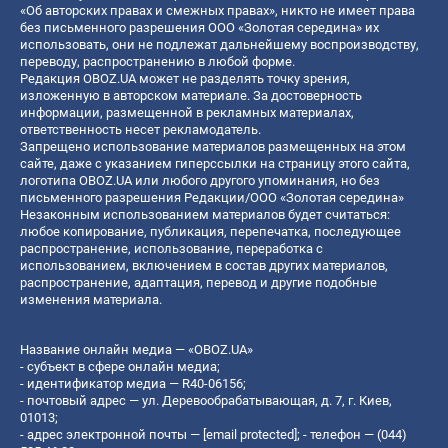
«Об авторских правах и смежных правах», никто не имеет права
без письменного разрешения ООО «Золотая середина» их
использовать, они не подлежат дальнейшему воспроизводству,
переводу, распространению в любой форме.
Редакция OBOZ.UA может не разделять точку зрения,
изложенную в авторском материале. За достоверность
информации, размещенной в рекламных материалах,
ответственность несет рекламодатель.
Запрещено использование материалов размещенных на этом
сайте, даже с указанием гиперссылки на страницу этого сайта,
логотипа OBOZ.UA или любого другого упоминания, но без
письменного разрешения Редакции/ООО «Золотая середина»
Незаконным использованием материалов будет считаться:
любое копирование, публикация, перепечатка, последующее
распространение, использование, переработка с
использованием, включением в состав других материалов,
распространение, адаптация, перевод и другие подобные
изменения материала.
Название онлайн медиа — «OBOZ.UA»
- субъект в сфере онлайн медиа;
- идентификатор медиа — R40-06156;
- почтовый адрес — ул. Деревообрабатывающая, д. 7, г. Киев,
01013;
- адрес электронной почты —
[email protected]
; - телефон — (044)