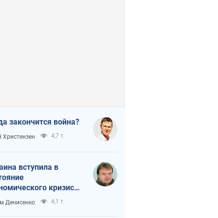
да закончится война?
4,7 т.
 Христензен
аина вступила в
тояние
номического кризиса.
ь ли свет в конце
4,1 т.
м Денисенко
неля?