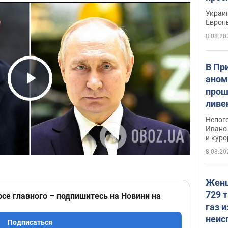
гран
Украин
Европ
8.08.20
В Пр
аном
прош
Play Video
ливе
прев
Непог
Виде
Ивано
и кур
8.08.20
Женщ
729 т
рсе главного – подпишитесь на Новини на
газ 
неис
Подписаться