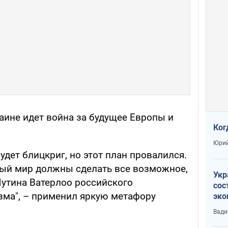
раине идет война за будущее Европы и
Ког
Юрий
будет блицкриг, но этот план провалился.
ный мир должны сделать все возможное,
Укр
Путина Ватерлоо российского
сос
ма", – применил яркую метафору
эко
Ест
Вади
тун