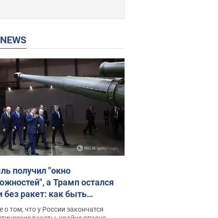
P NEWS
ль получил "окно
ожностей", а Трамп остался
и без ракет: как быть
ине? Интервью с Мельником
 о том, что у России закончатся
тические ракеты, крайне опасно,