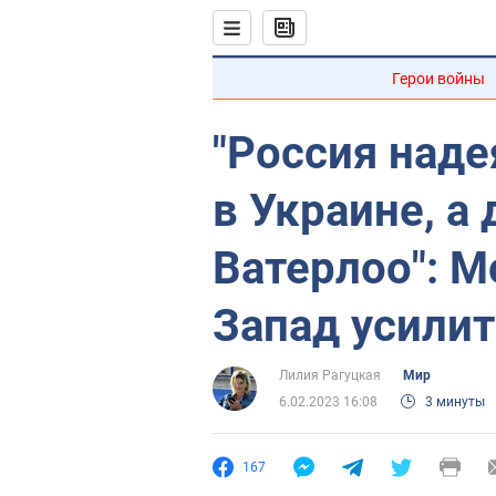
Герои войны
"Россия наде
в Украине, а
Ватерлоо": 
Запад усили
Лилия Рагуцкая
Мир
6.02.2023 16:08
3 минуты
167