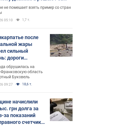
ицей
е не помешает взять пример со стран
ы
1,7 т.
26 05:10
икарпатье после
альной жары
ел сильный
нь: дороги
ратились в реки.
ода обрушилась на
о
-Франковскую область
ортный Буковель
18,6 т.
26 09:27
ине начислили
ыс. грн долга за
из-за показаний
правного счетчика: