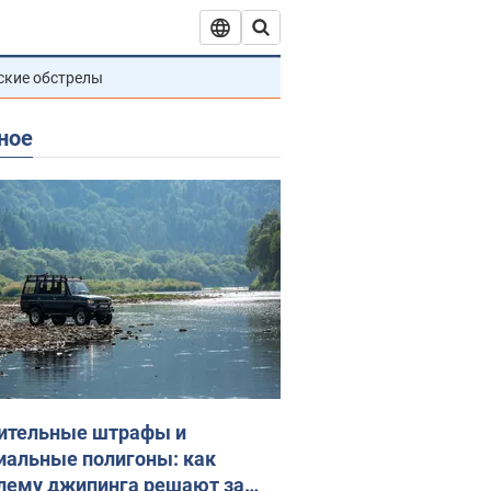
ские обстрелы
ное
ительные штрафы и
иальные полигоны: как
лему джипинга решают за