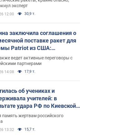
ркнул эксперт
30,9 т.
26 12:00
ина заключила соглашения о
есячной поставке ракет для
емы Patriot из США:
нский раскрыл подробности
акже ведет активные переговоры с
ейскими партнерами
17,9 т.
26 14:08
тилась об учениках и
ерживала учителей: в
льтате удара РФ по Киевской
сти погибли директор
я память жертвам российского
ского лицея, её муж и внук
ра
15,7 т.
26 13:32