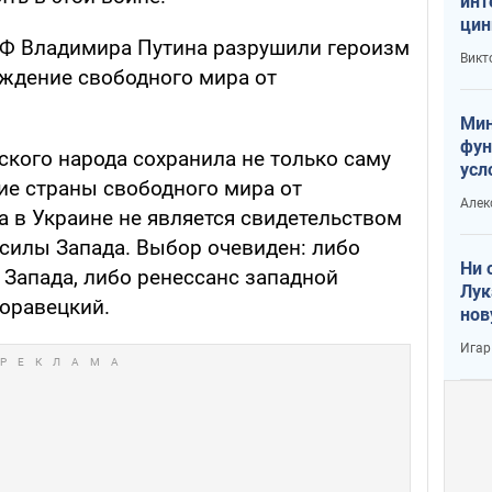
инт
цин
РФ Владимира Путина разрушили героизм
или
Викт
Тра
уждение свободного мира от
Мин
фун
ского народа сохранила не только саму
усл
ие страны свободного мира от
вое
Алек
а в Украине не является свидетельством
 силы Запада. Выбор очевиден: либо
Ни 
 Запада, либо ренессанс западной
Лук
Моравецкий.
нов
Игар