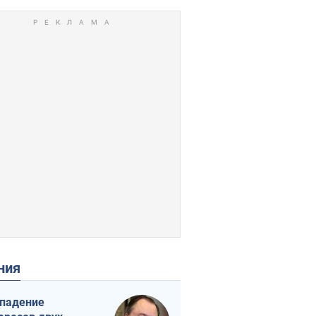
ения
падение