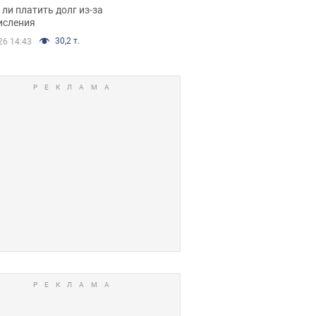
я вынес
ли платить долг из-за
иданное решение
исления
30,2 т.
26 14:43