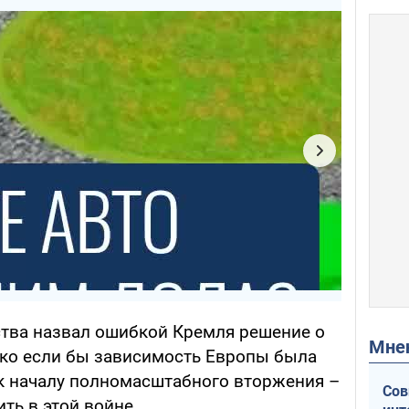
ства назвал ошибкой Кремля решение о
Мн
ако если бы зависимость Европы была
 к началу полномасштабного вторжения –
Сов
ть в этой войне.