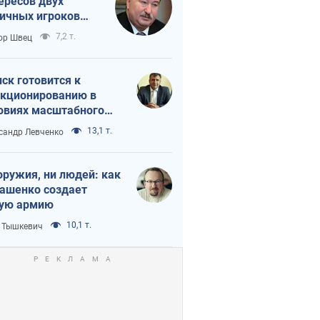
ересов двух
ичных игроков
 тайный план
7,2 т.
ор Швец
мпа и Путина?
ск готовится к
кционированию в
овиях масштабного
нного кризиса
13,1 т.
сандр Левченко
оружия, ни людей: как
ашенко создает
ую армию
10,1 т.
 Тышкевич