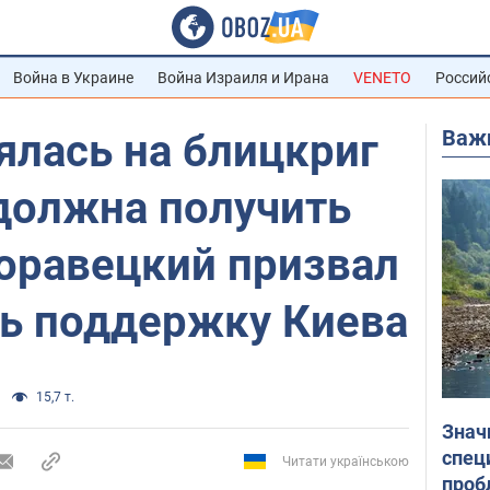
Война в Украине
Война Израиля и Ирана
VENETO
Россий
Важ
ялась на блицкриг
 должна получить
Моравецкий призвал
ть поддержку Киева
15,7 т.
Знач
спец
Читати українською
проб