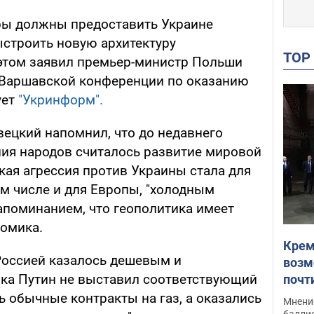
ры должны предоставить Украине
строить новую архитектуру
TO
 этом заявил премьер-министр Польши
 Варшавской конференции по оказанию
ует
"Укринформ".
ецкий напомнил, что до недавнего
ия народов считалось развитие мировой
кая агрессия против Украины стала для
ом числе и для Европы, "холодным
апоминанием, что геополитика имеет
номика.
Крем
Россией казалось дешевым и
возм
ока Путин не выставил соответствующий
почт
Укра
 обычные контракты на газ, а оказались
Мнение
баллис