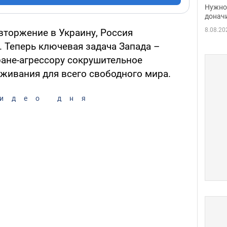
судь
Нужно 
неож
донач
8.08.20
торжение в Украину, Россия
. Теперь ключевая задача Запада –
ране-агрессору сокрушительное
ыживания для всего свободного мира.
идео дня