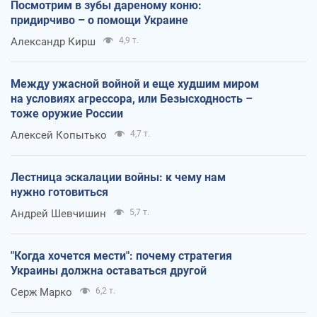
Посмотрим в зубы дареному коню:
придирчиво – о помощи Украине
Александр Кирш
4,9 т.
Между ужасной войной и еще худшим миром
на условиях агрессора, или Безысходность –
тоже оружие России
Алексей Копытько
4,7 т.
Лестница эскалации войны: к чему нам
нужно готовиться
Андрей Шевчишин
5,7 т.
"Когда хочется мести": почему стратегия
Украины должна оставаться другой
Серж Марко
6,2 т.