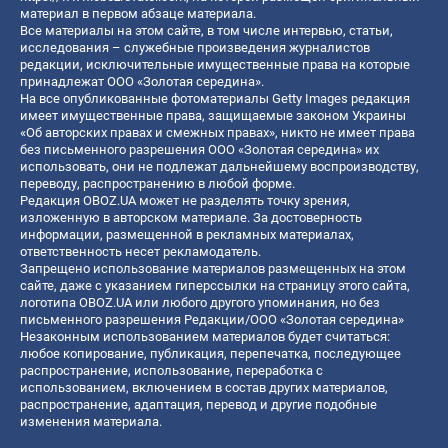
материал в первом абзаце материала.
Все материалы на этом сайте, в том числе интервью, статьи,
исследования – служебные произведения журналистов
редакции, исключительные имущественные права на которые
принадлежат ООО «Золотая середина».
На все опубликованные фотоматериалы Getty Images редакция
имеет имущественные права, защищаемые законом Украины
«Об авторских правах и смежных правах», никто не имеет права
без письменного разрешения ООО «Золотая середина» их
использовать, они не подлежат дальнейшему воспроизводству,
переводу, распространению в любой форме.
Редакция OBOZ.UA может не разделять точку зрения,
изложенную в авторском материале. За достоверность
информации, размещенной в рекламных материалах,
ответственность несет рекламодатель.
Запрещено использование материалов размещенных на этом
сайте, даже с указанием гиперссылки на страницу этого сайта,
логотипа OBOZ.UA или любого другого упоминания, но без
письменного разрешения Редакции/ООО «Золотая середина»
Незаконным использованием материалов будет считаться:
любое копирование, публикация, перепечатка, последующее
распространение, использование, переработка с
использованием, включением в состав других материалов,
распространение, адаптация, перевод и другие подобные
изменения материала.