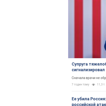
Супруга тяжело
сигнализировал 
Сначала врачи не об
7 годин тому
11,3 т.
Ее убила Россия
российской ата