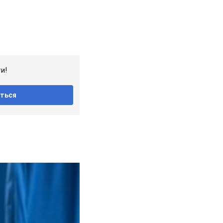
и!
ться