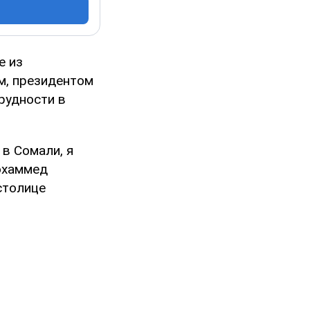
е из
м, президентом
рудности в
в Сомали, я
охаммед
столице