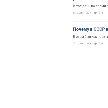
В тот день во время 
8 годин тому
9,4 т.
Почему в СССР 
В этом был как практ
7 годин тому
3,6 т.