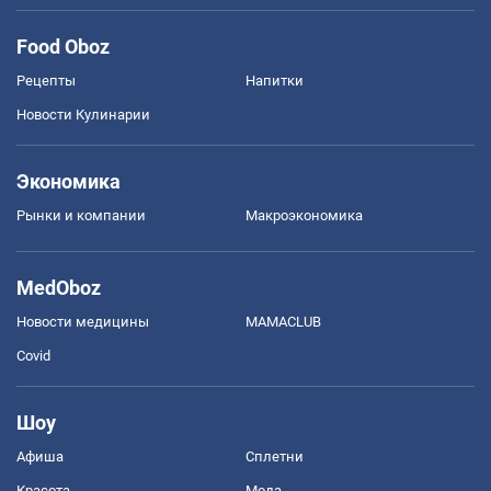
Food Oboz
Рецепты
Напитки
Новости Кулинарии
Экономика
Рынки и компании
Mакроэкономика
MedOboz
Новости медицины
MAMACLUB
Covid
Шоу
Афиша
Сплетни
Красота
Мода