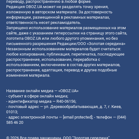
переводу, распространению в любой форме.
Редакция OBOZ.UA может не разделять точку зрения,
изложенную в авторском материале. За достоверность
информации, размещенной в рекламных материалах,
ответственность несет рекламодатель.
Запрещено использование материалов размещенных на этом
сайте, даже с указанием гиперссылки на страницу этого сайта,
логотипа OBOZ.UA или любого другого упоминания, но без
письменного разрешения Редакции/ООО «Золотая середина»
Незаконным использованием материалов будет считаться:
любое копирование, публикация, перепечатка, последующее
распространение, использование, переработка с
использованием, включением в состав других материалов,
распространение, адаптация, перевод и другие подобные
изменения материала.
Название онлайн медиа — «OBOZ.UA»
- субъект в сфере онлайн медиа;
- идентификатор медиа — R40-06156;
- почтовый адрес — ул. Деревообрабатывающая, д. 7, г. Киев,
01013;
- адрес электронной почты —
[email protected]
; - телефон — (044)
585 46 20
© 2026 Все права защищены, ООО "Золотая середина".