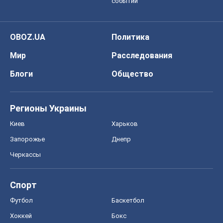
Регионы Украины
Киев
Харьков
Запорожье
Днепр
Черкассы
Спорт
Футбол
Баскетбол
Хоккей
Бокс
Формула-1
Моя школа
ГДЗ
Учебники
Онлайн уроки
ДПА
ЗНО
НМТ