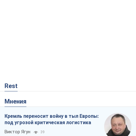
Rest
Мнения
Кремль переносит войну в тыл Европы:
под угрозой критическая логистика
Виктор Ягун
39
На чьей стороне истории выступает
Дональд Трамп?
Виктор Каспрук
2,8 т.
Хозяева Черного моря: о казацкой