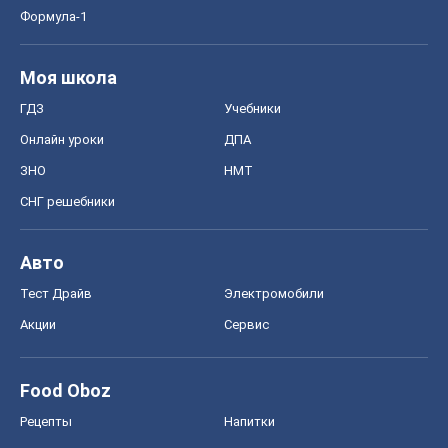
СНГ решебники
Авто
Тест Драйв
Электромобили
Акции
Сервис
Food Oboz
Рецепты
Напитки
Диеты
Экономика
Рынки и компании
Mакроэкономика
MedOboz
Новости медицины
MAMACLUB