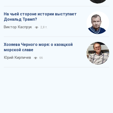
морской славе
Юрий Кирпичев
66
"Поколение оливье": привычка к
русскому оказалась сильнее войны
Руслан Горовой
1,6 т.