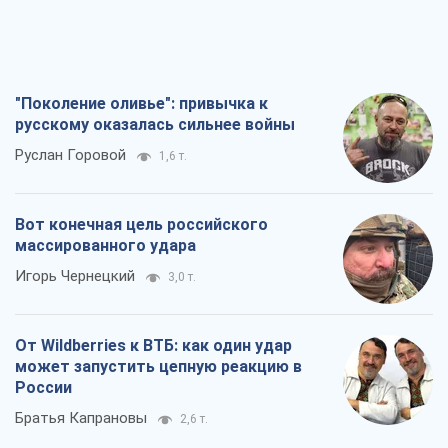
Вот конечная цель российского
массированного удара
Игорь Чернецкий
3,0 т.
От Wildberries к ВТБ: как один удар
может запустить цепную реакцию в
России
Братья Капрановы
2,6 т.
Налоговые проверки после 1 августа
2026 года: как горизонт контроля
сокращается с 6,5 до 3 лет
Виктория Карпова
3,7 т.
Все мнения