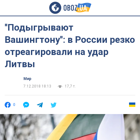
''Подыгрывают
Вашингтону'': в России резко
отреагировали на удар
Литвы
Мир
7.12.2018 18:13
17,7 т.
0