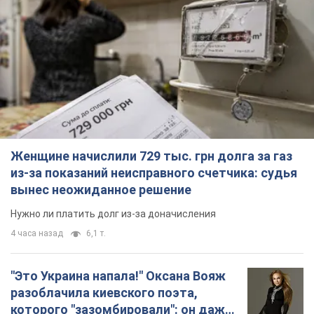
Женщине начислили 729 тыс. грн долга за газ
из-за показаний неисправного счетчика: судья
вынес неожиданное решение
Нужно ли платить долг из-за доначисления
4 часа назад
6,1 т.
"Это Украина напала!" Оксана Вояж
разоблачила киевского поэта,
которого "зазомбировали": он даже
русского не знал, а теперь хочет
Как отметила артистка, писатель был
геноцида украинцев
поклонником Украины, но после переезда в РФ
ему "промыли мозги"
3 часа назад
3,4 т.
"Был обессилен": в Украине спасли
раненого грифа, выбравшего для