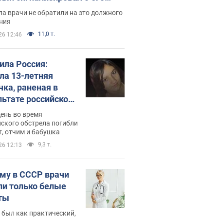
ессивном" раке
а врачи не обратили на это должного
ния
11,0 т.
26 12:46
била Россия:
ла 13-летняя
чка, раненая в
льтате российской
и на Сумскую
день во время
сть. Фото
ского обстрела погибли
т, отчим и бабушка
9,3 т.
26 12:13
му в СССР врачи
ли только белые
ты
 был как практический,