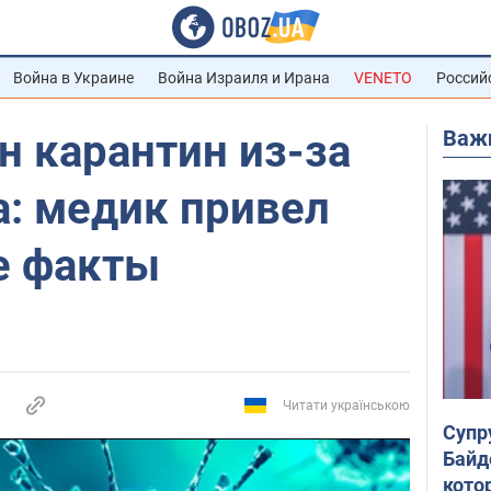
Война в Украине
Война Израиля и Ирана
VENETO
Россий
Важ
 карантин из-за
а: медик привел
е факты
Читати українською
Супр
Байд
кото