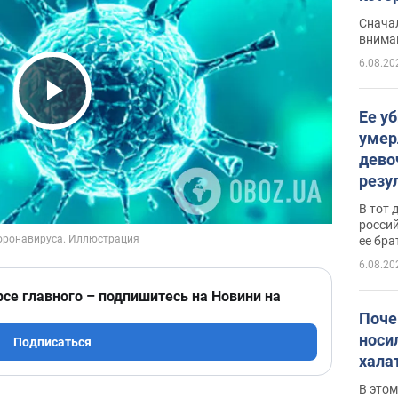
"агр
Сначал
внима
6.08.20
Play Video
Ее у
умер
дево
резу
атак
В тот 
обла
россий
ее бра
6.08.20
рсе главного – подпишитесь на Новини на
Поче
носи
Подписаться
хала
В этом