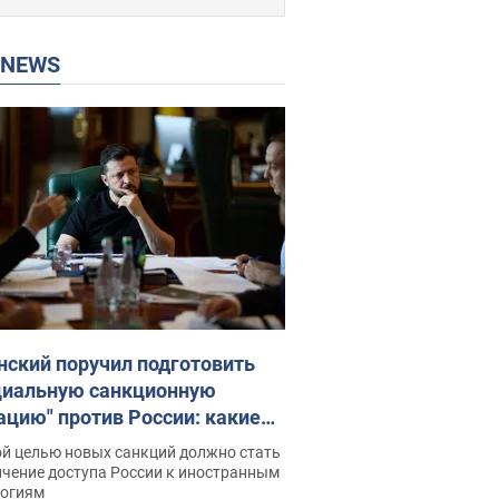
P NEWS
нский поручил подготовить
циальную санкционную
ацию" против России: какие
чи поставил президент. Фото
ой целью новых санкций должно стать
ичение доступа России к иностранным
логиям