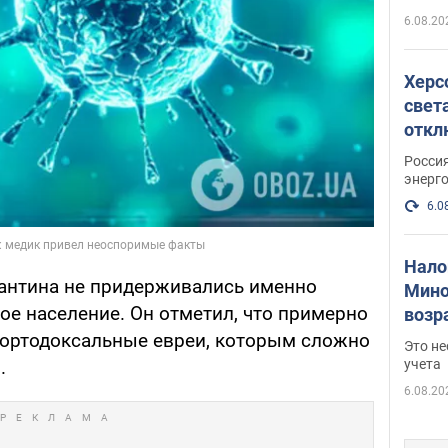
6.08.20
Херс
свет
откл
энер
Росси
энерг
6.0
Нало
арантина не придерживались именно
Мино
ое население. Он отметил, что примерно
возра
нужн
 ортодоксальные евреи, которым сложно
Это н
учета
.
6.08.20