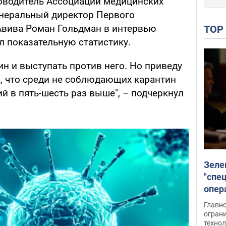
оводитель Ассоциации медицинских
енеральный директор Первого
Авива Роман Гольдман в интервью
TO
ел показательную статистику.
ин и выступать против него. Но приведу
, что среди не соблюдающих карантин
 в пять-шесть раз выше", – подчеркнул
Зеле
"спе
опер
зада
Главн
огран
техно