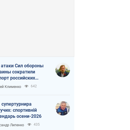
 атаки Сил обороны
аины сократили
порт российских
тепродуктов
642
ей Клименко
 супертурнира
учих: спортивній
ендарь осени-2026
435
сандр Липенко