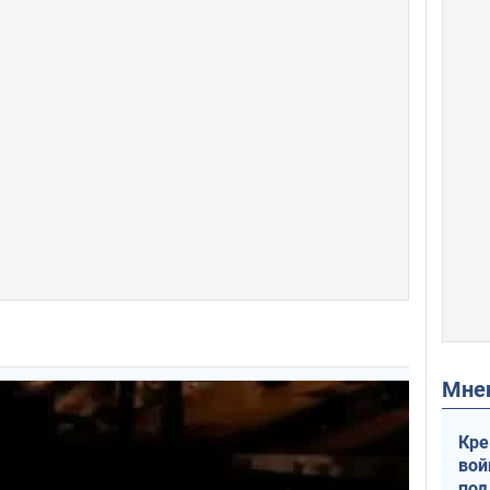
Мн
Кре
вой
под