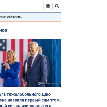
ские обстрелы
ное
уга тяжелобольного Джо
ена назвала первый симптом,
рый сигнализировал о его