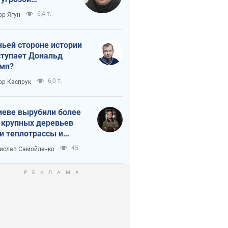
тическая
6,4 т.
ор Ягун
истика
чьей стороне истории
тупает Дональд
мп?
6,0 т.
ор Каспрук
иеве вырубили более
 крупных деревьев
и теплотрассы и
реки Генплану
45
ислав Самойленко