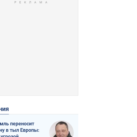
ения
мль переносит
ну в тыл Европы:
 угрозой