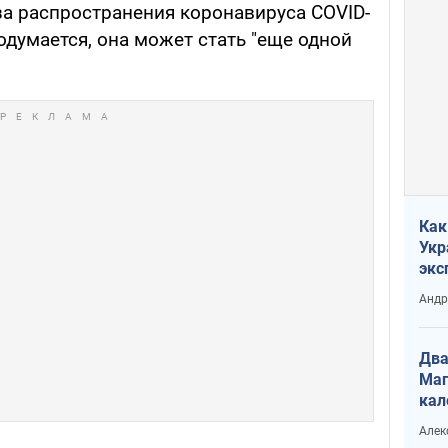
за распространения коронавируса COVID-
 одумается, она может стать "еще одной
Как
Укр
экс
неф
Андр
Два
Маг
кал
Алек