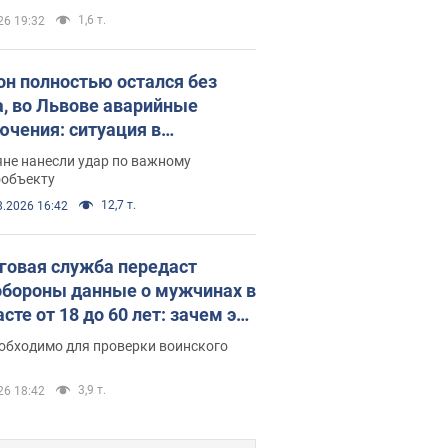
1,6 т.
26 19:32
он полностью остался без
а, во Львове аварийные
ючения: ситуация в
госистеме 6 августа
яне нанесли удар по важному
ообъекту
12,7 т.
8.2026 16:42
говая служба передаст
бороны данные о мужчинах в
сте от 18 до 60 лет: зачем это
о
еобходимо для проверки воинского
3,9 т.
26 18:42