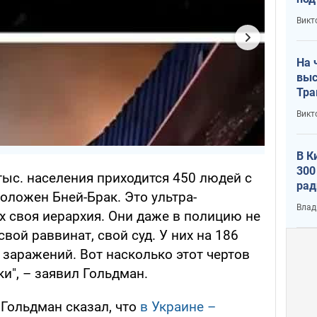
кри
Викт
лог
На 
выс
Тра
Викт
В К
300
 тыс. населения приходится 450 людей с
рад
оложен Бней-Брак. Это ультра-
воп
Влад
х своя иерархия. Они даже в полицию не
свой раввинат, свой суд. У них на 186
. заражений. Вот насколько этот чертов
ки", – заявил Гольдман.
, Гольдман сказал, что
в Украине –