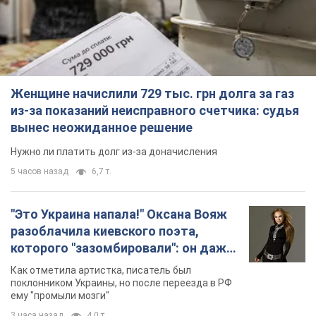
Женщине начислили 729 тыс. грн долга за газ
из-за показаний неисправного счетчика: судья
вынес неожиданное решение
Нужно ли платить долг из-за доначисления
5 часов назад
6,7 т.
"Это Украина напала!" Оксана Вояж
разоблачила киевского поэта,
которого "зазомбировали": он даже
русского не знал, а теперь хочет
Как отметила артистка, писатель был
геноцида украинцев
поклонником Украины, но после переезда в РФ
ему "промыли мозги"
3 часа назад
4,0 т.