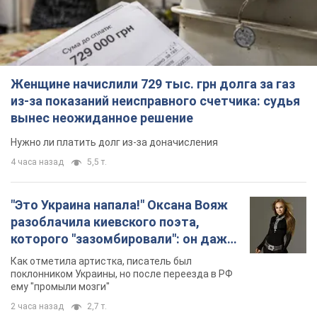
Женщине начислили 729 тыс. грн долга за газ
из-за показаний неисправного счетчика: судья
вынес неожиданное решение
Нужно ли платить долг из-за доначисления
4 часа назад
5,5 т.
"Это Украина напала!" Оксана Вояж
разоблачила киевского поэта,
которого "зазомбировали": он даже
русского не знал, а теперь хочет
Как отметила артистка, писатель был
геноцида украинцев
поклонником Украины, но после переезда в РФ
ему "промыли мозги"
2 часа назад
2,7 т.