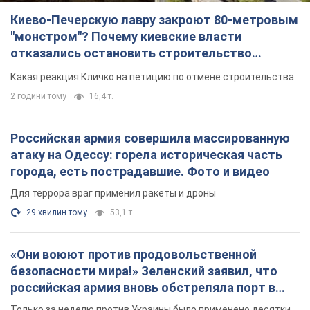
Киево-Печерскую лавру закроют 80-метровым
"монстром"? Почему киевские власти
отказались остановить строительство
небоскреба "московского верующего"
Какая реакция Кличко на петицию по отмене строительства
2 години тому
16,4 т.
Российская армия совершила массированную
атаку на Одессу: горела историческая часть
города, есть пострадавшие. Фото и видео
Для террора враг применил ракеты и дроны
29 хвилин тому
53,1 т.
«Они воюют против продовольственной
безопасности мира!» Зеленский заявил, что
российская армия вновь обстреляла порт в
Одессе
Только за неделю против Украины было применено десятки