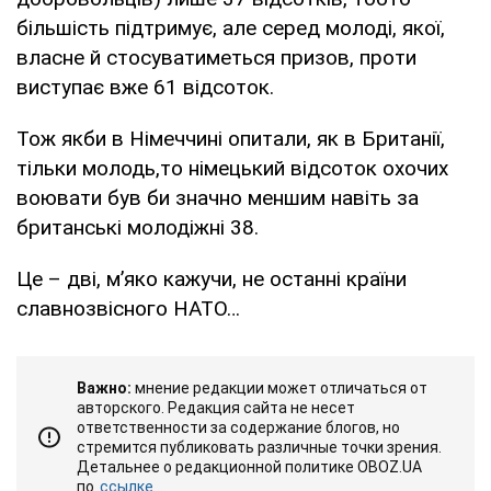
більшість підтримує, але серед молоді, якої,
власне й стосуватиметься призов, проти
виступає вже 61 відсоток.
Тож якби в Німеччині опитали, як в Британії,
тільки молодь,то німецький відсоток охочих
воювати був би значно меншим навіть за
британські молодіжні 38.
Це – дві, м’яко кажучи, не останні країни
славнозвісного НАТО…
Важно:
мнение редакции может отличаться от
авторского. Редакция сайта не несет
ответственности за содержание блогов, но
стремится публиковать различные точки зрения.
Детальнее о редакционной политике OBOZ.UA
по
ссылке...