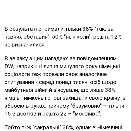
В результаті отримали тільки 38% "так, за
певних обставин", 50% "ні, ніколи", решта 12%
не визначилися.
В зв’язку з цим нагадаю: за повідомленням
DW, наприкінці липня минулого року німецькі
соціологи теж провели своє аналогічне
опитування - серед понад тисячі осіб щодо
майбутньої війни й з’ясували, що лише 38%
німців і німкень готові захищати свою країну із
зброєю в руках, причому "безумовно" – тільки
16 відсотків й решта 22 – "можливо".
Тобто ті ж "сакральні" 38%, однак в Німеччині