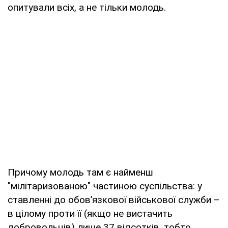
опитували всіх, а не тільки молодь.
Причому молодь там є найменш
"мілітаризованою" частиною суспільства: у
ставленні до обов’язкової військової служби –
в цілому проти її (якщо не вистачить
добровольців) лише 37 відсотків, тобто