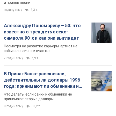
и припев песни
годину тому
3,3 т.
Александру Пономареву – 53: что
известно о трех детях секс-
символа 90-х и как они выглядят
Несмотря на развитие карьеры, артист не
забывал о личном счастье
7 годин тому
6,9 т.
В ПриватБанке рассказали,
действительны ли доллары 1996
года: принимают ли обменники и
банки такие купюры
Что делать, если банки и обменники не
принимают старые доллары
8 годин тому
60,2 т.