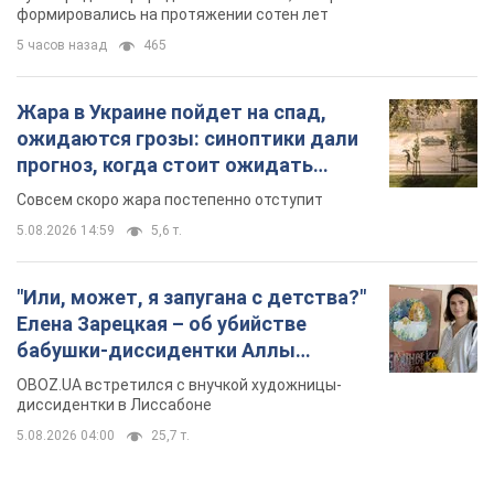
5.08.2026 14:59
5,6 т.
"Или, может, я запугана с детства?"
Елена Зарецкая – об убийстве
бабушки-диссидентки Аллы
Горской, критике сына Стуса и
OBOZ.UA встретился с внучкой художницы-
бегстве в Португалию с пятью
диссидентки в Лиссабоне
детьми
5.08.2026 04:00
25,7 т.