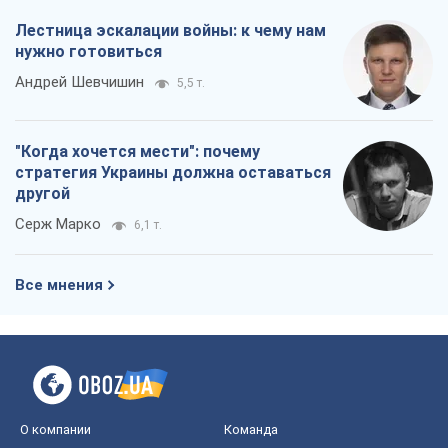
Серж Марко
6,1 т.
Все мнения
О компании
Команда
Правовая информация
Политика
конфиденциальности
Реклама на сайте
Документы
Редакционная политика
Журналисты OBOZ.UA на месте
событий
OBOZ.UA
Политика