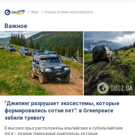
"Джипинг разрушает экосистемы, которые
формировались сотни лет": в Greenpeace
забили тревогу
В высокогорье расположены альпийские и субальпийские
луга – редкие природные комплексы, которые
формировались на протяжении сотен лет
5 часов назад
465
Жара в Украине пойдет на спад,
ожидаются грозы: синоптики дали
прогноз, когда стоит ожидать
изменения погоды
Совсем скоро жара постепенно отступит