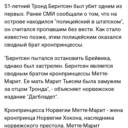
51-летний Тронд Бернтсен был убит одним из
первых. Ранее СМИ сообщали о том, что на
острове находился "полицейский в штатском",
он считался пропавшим без вести. Как стало
известно позже, этим полицейским оказался
сводный брат кронпринцессы.
"Бернтсен пытался остановить Брейвика,
однако был застрелен. Бернтсен является
сводным братом кронпринцессы Метте-
Марит. Ее мать Марит Тьесем была замужем
за отцом Тронда", - объясняет норвежское
издание "Дагбладет".
Кронпринцесса Норвегии Метте-Марит - жена
кронпринца Норвегии Хокона, наследника
норвежского престола. Метте-Марит