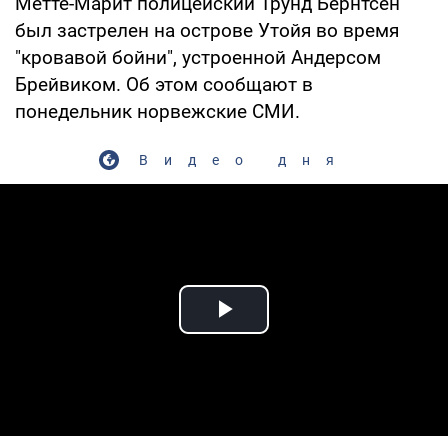
Метте-Марит полицейский Трунд Бернтсен
был застрелен на острове Утойя во время
"кровавой бойни", устроенной Андерсом
Брейвиком. Об этом сообщают в
понедельник норвежские СМИ.
Видео дня
Play Video