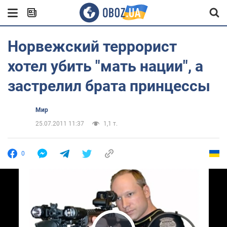
Норвежский террорист
хотел убить "мать нации", а
застрелил брата принцессы
Мир
25.07.2011 11:37
1,1 т.
0