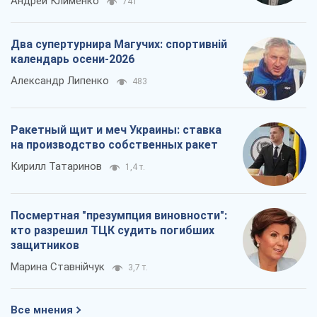
Андрей Клименко
741
Два супертурнира Магучих: спортивній
календарь осени-2026
Александр Липенко
483
Ракетный щит и меч Украины: ставка
на производство собственных ракет
Кирилл Татаринов
1,4 т.
Посмертная "презумпция виновности":
кто разрешил ТЦК судить погибших
защитников
Марина Ставнійчук
3,7 т.
Все мнения