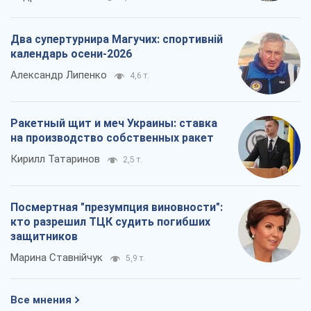
Два супертурнира Магучих: спортивній
календарь осени-2026
Александр Липенко
4,6 т.
Ракетный щит и меч Украины: ставка
на производство собственных ракет
Кирилл Татаринов
2,5 т.
Посмертная "презумпция виновности":
кто разрешил ТЦК судить погибших
защитников
Марина Ставнійчук
5,9 т.
Все мнения