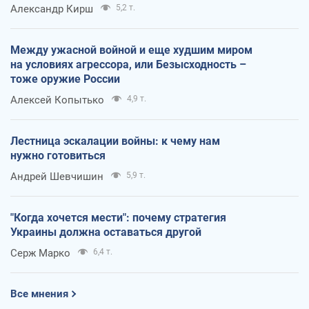
Александр Кирш
5,2 т.
Между ужасной войной и еще худшим миром
на условиях агрессора, или Безысходность –
тоже оружие России
Алексей Копытько
4,9 т.
Лестница эскалации войны: к чему нам
нужно готовиться
Андрей Шевчишин
5,9 т.
"Когда хочется мести": почему стратегия
Украины должна оставаться другой
Серж Марко
6,4 т.
Все мнения