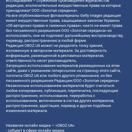
исследования – служебные произведения журналистов
редакции, исключительные имущественные права на которые
принадлежат ООО «Золотая середина».
На все опубликованные фотоматериалы Getty Images редакция
имеет имущественные права, защищаемые законом Украины
«Об авторских правах и смежных правах», никто не имеет права
без письменного разрешения ООО «Золотая середина» их
использовать, они не подлежат дальнейшему воспроизводству,
переводу, распространению в любой форме.
Редакция OBOZ.UA может не разделять точку зрения,
изложенную в авторском материале. За достоверность
информации, размещенной в рекламных материалах,
ответственность несет рекламодатель.
Запрещено использование материалов размещенных на этом
сайте, даже с указанием гиперссылки на страницу этого сайта,
логотипа OBOZ.UA или любого другого упоминания, но без
письменного разрешения Редакции/ООО «Золотая середина»
Незаконным использованием материалов будет считаться:
любое копирование, публикация, перепечатка, последующее
распространение, использование, переработка с
использованием, включением в состав других материалов,
распространение, адаптация, перевод и другие подобные
изменения материала.
Название онлайн медиа — «OBOZ.UA»
- субъект в сфере онлайн медиа;