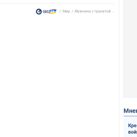
Мир
Мужчина с гранатой ...
Мн
Кре
вой