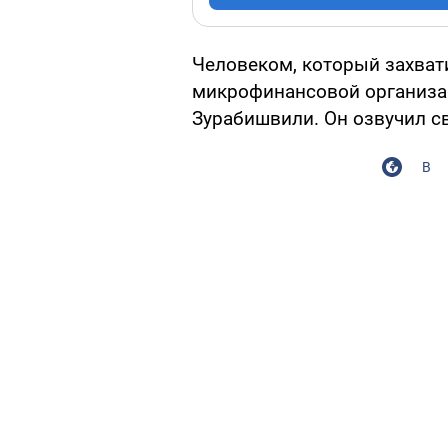
Человеком, который захват
микрофинансовой организац
Зурабишвили. Он озвучил св
В