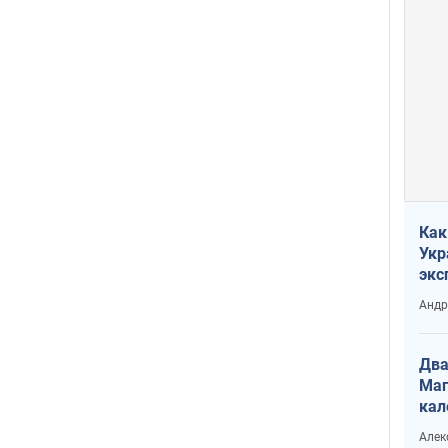
Как
Укр
экс
неф
Андр
Два
Маг
кал
Алек