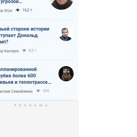
 угрозой
тическая
10,2 т.
ор Ягун
истика
чьей стороне истории
тупает Дональд
мп?
8,5 т.
ор Каспрук
апланированной
убке более 600
евьев и теплотрассе:
 происходит на
300
ислав Самойленко
емках в Киеве