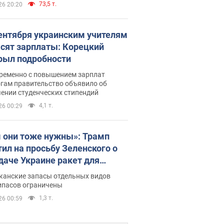
73,5 т.
26 20:20
сентября украинским учителям
сят зарплаты: Корецкий
рыл подробности
ременно с повышением зарплат
огам правительство объявило об
ении студенческих стипендий
4,1 т.
26 00:29
 они тоже нужны»: Трамп
тил на просьбу Зеленского о
даче Украине ракет для
ot
канские запасы отдельных видов
ипасов ограничены
1,3 т.
26 00:59