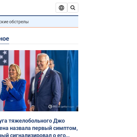
ские обстрелы
ное
уга тяжелобольного Джо
ена назвала первый симптом,
рый сигнализировал о его