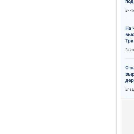
под
кри
Викт
лог
На 
выс
Тра
Викт
О з
выр
дер
что
Влад
Тер