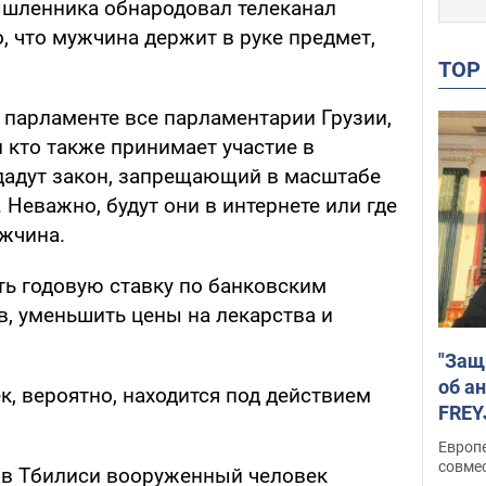
ышленника обнародовал телеканал
о, что мужчина держит в руке предмет,
TO
в парламенте все парламентарии Грузии,
 кто также принимает участие в
здадут закон, запрещающий в масштабе
 Неважно, будут они в интернете или где
ужчина.
ть годовую ставку по банковским
в, уменьшить цены на лекарства и
"Защ
об а
ек, вероятно, находится под действием
FREY
подд
Европ
совме
, в Тбилиси вооруженный человек