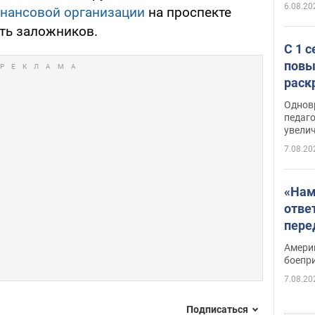
6.08.20
инансовой организации
на проспекте
ять заложников.
С 1 
повы
раск
Однов
педаг
увелич
7.08.20
«Нам
отве
пере
Patri
Амери
боепр
7.08.20
Подписаться