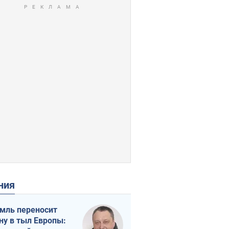
ения
мль переносит
ну в тыл Европы: