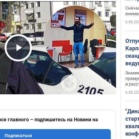
"агр
Сначал
внима
6.08.20
Отпу
Карп
скан
Play Video
вед
несп
Знаме
захе
пряму
и расс
6.08.20
"Дин
стар
рсе главного – подпишитесь на Новини на
квал
конф
Подписаться