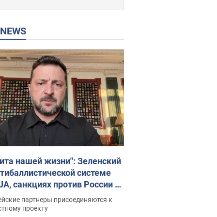
P NEWS
ита нашей жизни": Зеленский
нтибаллистической системе
JA, санкциях против России и
ержке аграриев. Видео
ейские партнеры присоединяются к
стному проекту