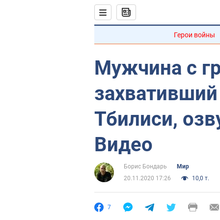
Герои войны
Мужчина с гр
захвативший
Тбилиси, озв
Видео
Борис Бондарь
Мир
20.11.2020 17:26
10,0 т.
7