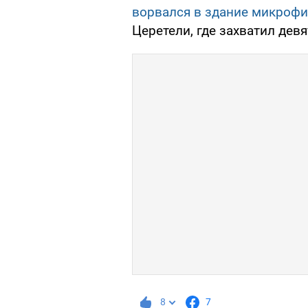
ворвался в здание микроф
Церетели, где захватил дев
8
7