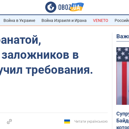
Война в Украине
Война Израиля и Ирана
VENETO
Россий
Важ
анатой,
 заложников в
учил требования.
Супр
Байд
Читати українською
кото