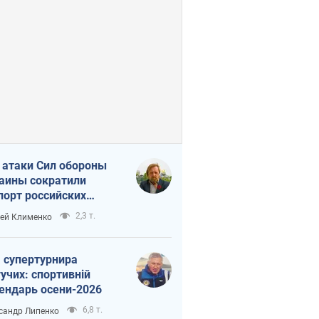
 атаки Сил обороны
аины сократили
порт российских
тепродуктов
2,3 т.
ей Клименко
 супертурнира
учих: спортивній
ендарь осени-2026
6,8 т.
сандр Липенко