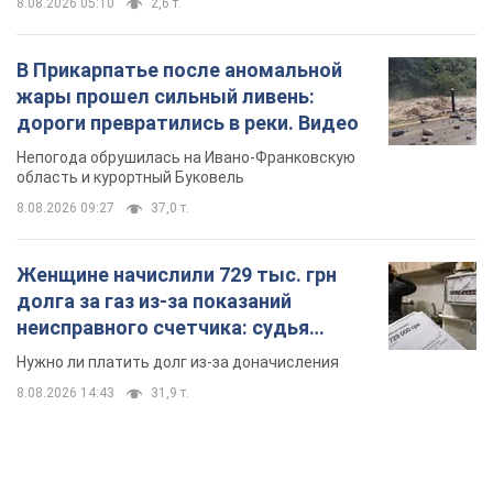
8.08.2026 05:10
2,6 т.
В Прикарпатье после аномальной
жары прошел сильный ливень:
дороги превратились в реки. Видео
Непогода обрушилась на Ивано-Франковскую
область и курортный Буковель
8.08.2026 09:27
37,0 т.
Женщине начислили 729 тыс. грн
долга за газ из-за показаний
неисправного счетчика: судья
вынес неожиданное решение
Нужно ли платить долг из-за доначисления
8.08.2026 14:43
31,9 т.