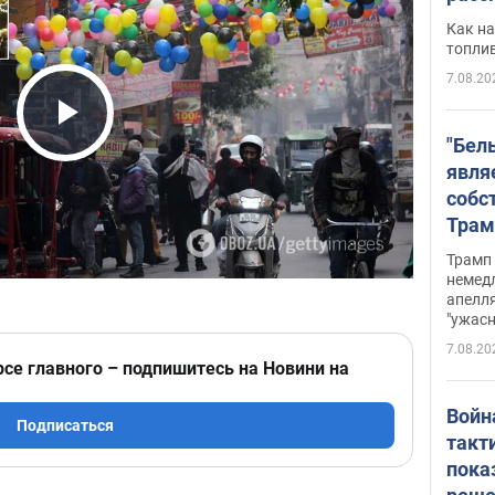
Как на
топли
7.08.20
Play Video
"Бел
явля
собс
Трам
прио
Трамп 
стро
немед
апелля
баль
"ужас
стои
7.08.20
долл
рсе главного – подпишитесь на Новини на
Войн
Подписаться
такт
пока