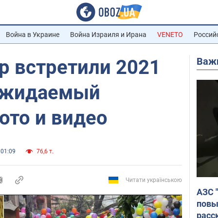
Война в Украине
Война Израиля и Ирана
VENETO
Россий
Важ
р встретили 2021
ожидаемый
ото и видео
 01:09
76,6 т.
Читати українською
АЗС 
повы
расс