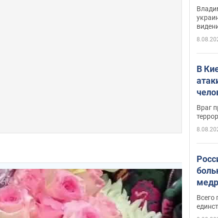
Инте
Владим
украи
виден
партне
8.08.20
В Ки
атак
чело
Враг 
терро
8.08.20
Росс
боль
медр
Всего 
единст