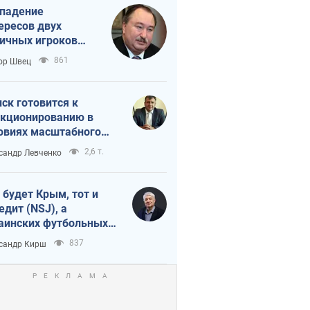
падение
ересов двух
ичных игроков
 тайный план
861
ор Швец
мпа и Путина?
ск готовится к
кционированию в
овиях масштабного
нного кризиса
2,6 т.
сандр Левченко
 будет Крым, тот и
едит (NSJ), а
аинских футбольных
овников могут
837
сандр Кирш
вать убийцами