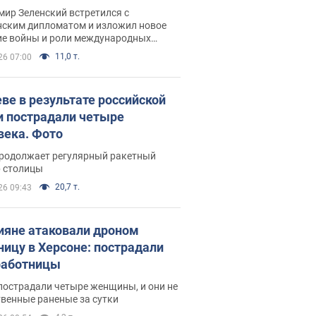
рвью с Безсмертным
ир Зеленский встретился с
нским дипломатом и изложил новое
ие войны и роли международных
ров в борьбе с Россией
11,0 т.
26 07:00
еве в результате российской
и пострадали четыре
века. Фото
продолжает регулярный ракетный
р столицы
20,7 т.
26 09:43
ияне атаковали дроном
ницу в Херсоне: пострадали
аботницы
пострадали четыре женщины, и они не
венные раненые за сутки