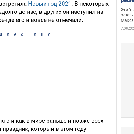
реше
 встретила
Новый год 2021
. В некоторых
росс
Это "
долго до нас, в других он наступил на
дрон
эстети
е-где его и вовсе не отмечали.
Макса
7.08.20
идео дня
кто и как в мире раньше и позже всех
праздник, который в этом году