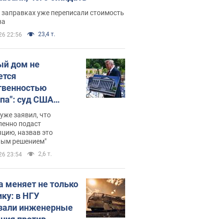
 заправках уже переписали стоимость
ва
23,4 т.
26 22:56
ый дом не
ется
твенностью
па": суд США
становил
уже заявил, что
ительство
ленно подаст
цию, назвав это
ного зала
ным решением"
мостью 400 млн
2,6 т.
26 23:54
аров
а меняет не только
ику: в НГУ
зали инженерные