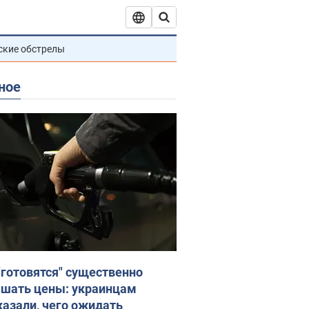
ские обстрелы
ное
"готовятся" существенно
шать цены: украинцам
казали, чего ожидать