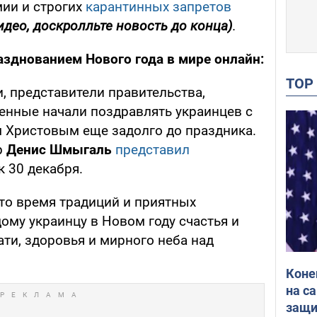
мии и строгих
карантинных запретов
идео, доскролльте новость до конца)
.
азднованием Нового года в мире онлайн:
TO
, представители правительства,
енные начали поздравлять украинцев с
 Христовым еще задолго до праздника.
р
Денис Шмыгаль
представил
 30 декабря.
это время традиций и приятных
му украинцу в Новом году счастья и
ати, здоровья и мирного неба над
Коне
на с
защи