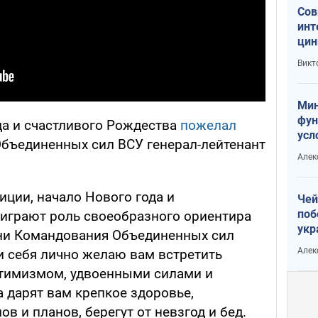
Сов
инт
цин
или
Викт
Тра
Мин
фун
да и счастливого Рождества
пожелал
усл
бъединенных сил ВСУ генерал-лейтенант
вое
Алек
иции, начало Нового года и
Чей
поб
играют роль своеобразного ориентира
укр
ени Командования Объединенных сил
чин
Алек
 себя лично желаю вам встретить
наз
птимизмом, удвоенными силами и
а дарят вам крепкое здоровье,
в и планов, берегут от невзгод и бед.