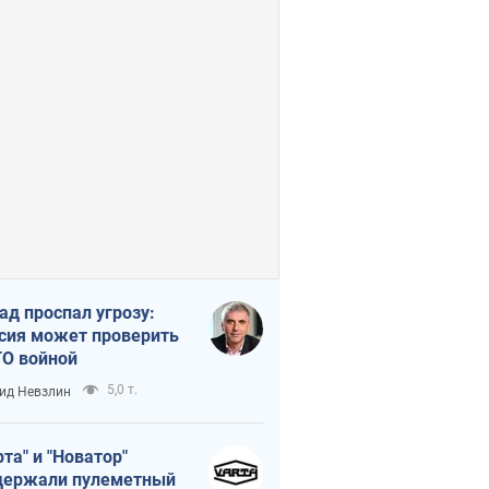
ад проспал угрозу:
сия может проверить
О войной
5,0 т.
ид Невзлин
рта" и "Новатор"
ержали пулеметный