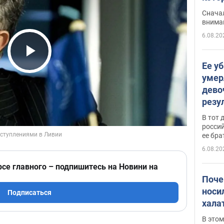
"агр
Сначал
внима
6.08.20
Play Video
Ее у
умер
дево
резу
атак
В тот 
обла
россий
ее бра
6.08.20
рсе главного – подпишитесь на Новини на
Поче
носи
Подписаться
хала
В этом