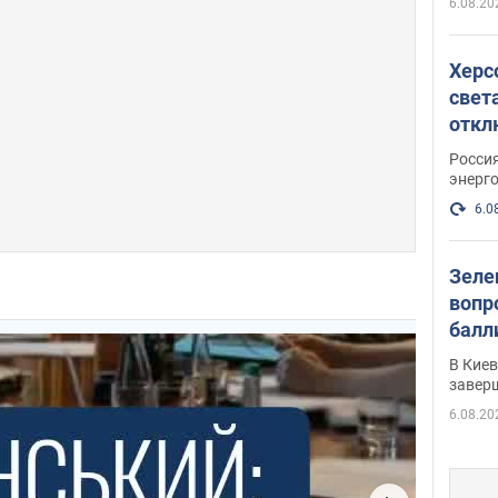
6.08.20
Херс
свет
откл
энер
Росси
энерг
6.0
Зеле
вопр
балл
прог
В Кие
реше
завер
6.08.20