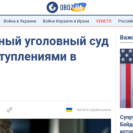
Война в Украине
Война Израиля и Ирана
VENETO
Россий
Важ
ый уголовный суд
ступлениями в
Читати українською
Супр
Байд
кото