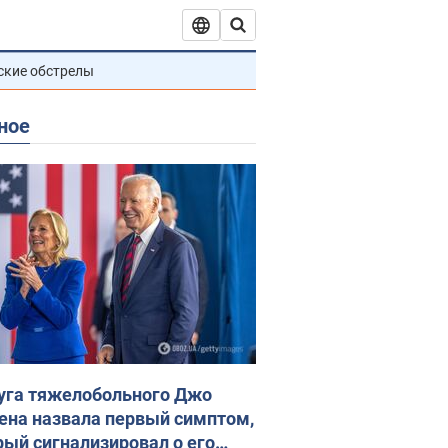
ские обстрелы
ное
уга тяжелобольного Джо
ена назвала первый симптом,
рый сигнализировал о его