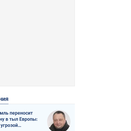
ения
мль переносит
ну в тыл Европы:
 угрозой