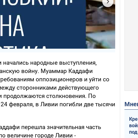
и начались народные выступления,
данскую войну. Муаммар Каддафи
требованиям оппозиционеров и уйти со
е между сторонниками действующего
 продолжаются столкновения. По
Мн
4 февраля, в Ливии погибли две тысячи
Кре
вой
аддафи перешла значительная часть
под
по величине городе Ливии -