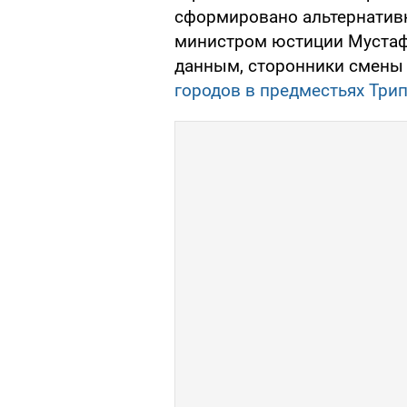
сформировано альтернативн
министром юстиции Мустаф
данным, сторонники смены
городов в предместьях Три