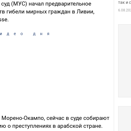
так и
суд (МУС) начал предварительное
6.08.20
тв гибели мирных граждан в Ливии,
sse.
идео дня
 Морено-Окампо, сейчас в суде собирают
 о преступлениях в арабской стране.