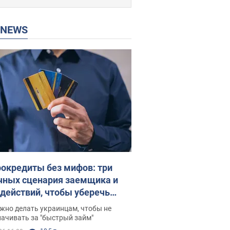
P NEWS
окредиты без мифов: три
чных сценария заемщика и
 действий, чтобы уберечь
 деньги
жно делать украинцам, чтобы не
ачивать за "быстрый займ"