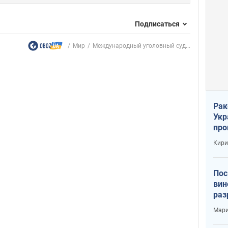
Подписаться
Мир
Международный уголовный суд...
Рак
Укр
про
соб
Кири
Пос
вин
раз
пог
Мари