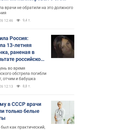
ессивном" раке
а врачи не обратили на это должного
ния
9,4 т.
26 12:46
била Россия:
ла 13-летняя
чка, раненая в
льтате российской
и на Сумскую
день во время
сть. Фото
ского обстрела погибли
т, отчим и бабушка
8,8 т.
26 12:13
му в СССР врачи
ли только белые
ты
 был как практический,