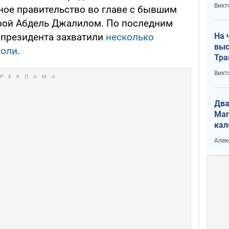
кри
Викт
ое правительство во главе с бывшим
лог
ой Абдель Джалилом. По последним
На 
 президента захватили
несколько
выс
поли
.
Тра
Викт
Два
Маг
кал
Алек