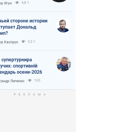
тическая
4,8 т.
ор Ягун
истика
чьей стороне истории
тупает Дональд
мп?
5,3 т.
ор Каспрук
 супертурнира
учих: спортивній
ендарь осени-2026
165
сандр Липенко