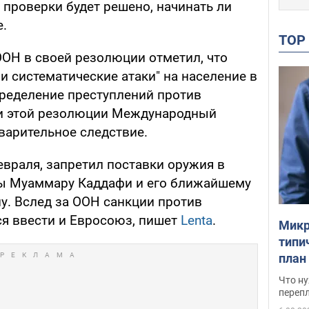
 проверки будет решено, начинать ли
.
TO
ООН в своей резолюции отметил, что
 систематические атаки" на население в
пределение преступлений против
ии этой резолюции Международный
варительное следствие.
евраля, запретил поставки оружия в
ны Муаммару Каддафи и его ближайшему
у. Вслед за ООН санкции против
ся ввести и Евросоюз, пишет
Lenta
.
Микр
типи
план
свои
Что ну
перепл