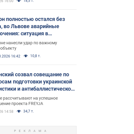
18,5 т.
26 16:00
он полностью остался без
а, во Львове аварийные
ючения: ситуация в
госистеме 6 августа
яне нанесли удар по важному
ообъекту
10,8 т.
8.2026 16:42
нский созвал совещание по
осам подготовки украинской
истики и антибаллистической
раммы FREYJA: какие
ве рассчитывают на успешное
ния готовятся
шение проекта FREYJA
34,7 т.
26 14:58