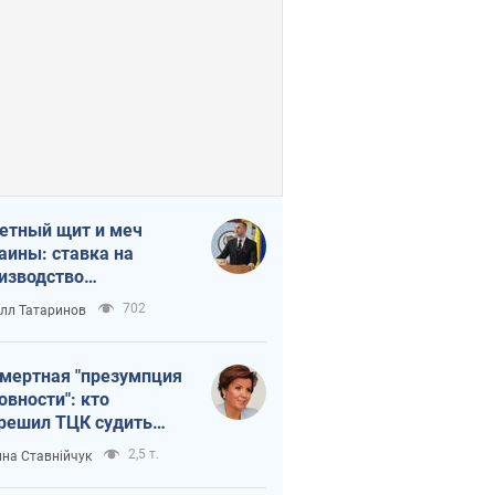
етный щит и меч
аины: ставка на
изводство
ственных ракет
702
лл Татаринов
мертная "презумпция
овности": кто
решил ТЦК судить
ибших защитников
2,5 т.
на Ставнійчук