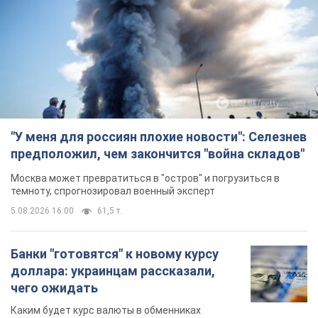
темноту, спрогнозировал военный эксперт
5.08.2026 16:00
61,5 т.
Банки "готовятся" к новому курсу
доллара: украинцам рассказали,
чего ожидать
Каким будет курс валюты в обменниках
5.08.2026 23:12
122,2 т.
"Джипинг разрушает экосистемы,
которые формировались сотни
лет": в Greenpeace забили тревогу
В высокогорье расположены альпийские и
субальпийские луга – редкие природные
комплексы, которые формировались на протяжении сотен
лет
5.08.2026 23:00
1,7 т.