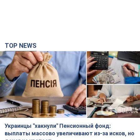
Украинцы "хакнули" Пенсионный фонд:
выплаты массово увеличивают из-за исков, но
денег не хватает
Как пересчитывают пенсии
5 часов назад
100,1 т.
ВАКС избрал меру пресечения экс-послу
Украины в США Стефанишиной: что известно о
деле
Суд не полностью удовлетворил ходатайство прокуратуры
час назад
3,8 т.