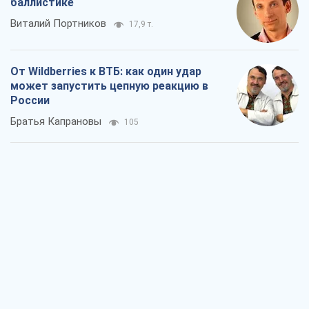
Налоговые проверки после 1 августа
2026 года: как горизонт контроля
сокращается с 6,5 до 3 лет
Виктория Карпова
390
В США родители через суд обвиняют
TikTok в смерти своих детей, или Атака
КНР на молодежь
Александр Кирш
525