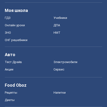
Тест Драйв
Электромобили
Акции
Сервис
Food Oboz
Рецепты
Напитки
Диеты
Экономика
Рынки и компании
Mакроэкономика
MedOboz
Новости медицины
MAMACLUB
Шоу
Афиша
Сплетни