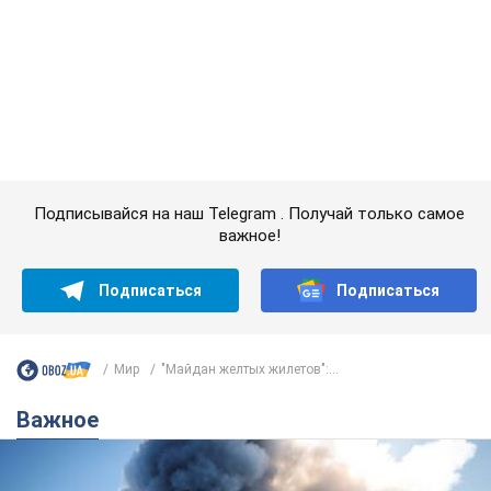
Подписаться
Подписаться
Мир
"Майдан желтых жилетов":...
Важное
"У меня для россиян плохие новости": Селезнев
предположил, чем закончится "война складов"
Москва может превратиться в "остров" и погрузиться в