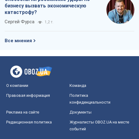
О компании
Команда
Правовая информация
Политика
конфиденциальности
Реклама на сайте
Документы
Редакционная политика
Журналисты OBOZ.UA на месте
событий
OBOZ.UA
Политика
Мир
Расследования
Блоги
Общество
Регионы Украины
Киев
Харьков
Запорожье
Днепр