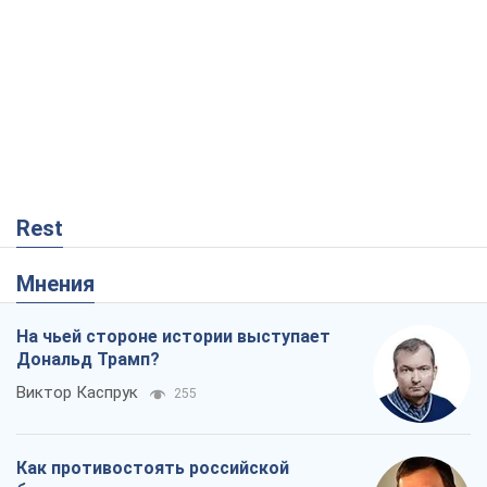
Мнения
На чьей стороне истории выступает
Дональд Трамп?
Виктор Каспрук
255
Как противостоять российской
баллистике
Виталий Портников
17,9 т.
От Wildberries к ВТБ: как один удар
может запустить цепную реакцию в
России
Братья Капрановы
105