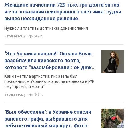
Женщине начислили 729 тыс. грн долга за газ
из-за показаний неисправного счетчика: судья
вынес неожиданное решение
Нужно ли платить долг из-за доначисления
6 годин тому
9,9 т.
"Это Украина напала!" Оксана Вояж
разоблачила киевского поэта,
которого "зазомбировали": он даже
русского не знал, а теперь хочет
Как отметила артистка, писатель был
геноцида украинцев
поклонником Украины, но после переезда в РФ
ему "промыли мозги"
5 годин тому
6,9 т.
"Был обессилен": в Украине спасли
раненого грифа, выбравшего для
себя нетипичный маршрут. Фото