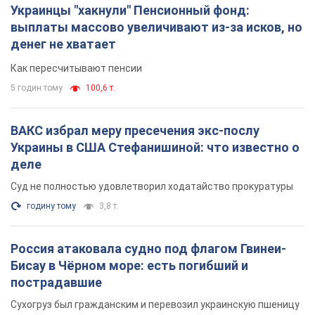
Украинцы "хакнули" Пенсионный фонд:
выплаты массово увеличивают из-за исков, но
денег не хватает
Как пересчитывают пенсии
5 годин тому
100,6 т.
ВАКС избрал меру пресечения экс-послу
Украины в США Стефанишиной: что известно о
деле
Суд не полностью удовлетворил ходатайство прокуратуры
годину тому
3,8 т.
Россия атаковала судно под флагом Гвинеи-
Бисау в Чёрном море: есть погибший и
пострадавшие
Сухогруз был гражданским и перевозил украинскую пшеницу