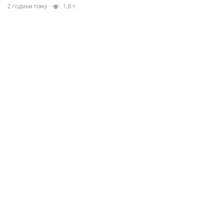
2 години тому
1,0 т.