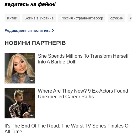
ведитесь на фейки!
Китай
Война в Украине
Россия - страна-агрессор
оружие
Анн
Редакционная политика