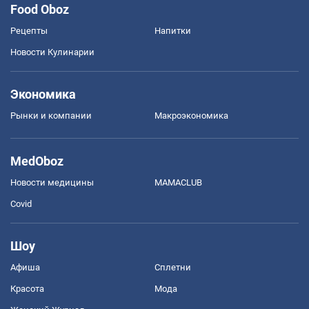
Food Oboz
Рецепты
Напитки
Новости Кулинарии
Экономика
Рынки и компании
Mакроэкономика
MedOboz
Новости медицины
MAMACLUB
Covid
Шоу
Афиша
Сплетни
Красота
Мода