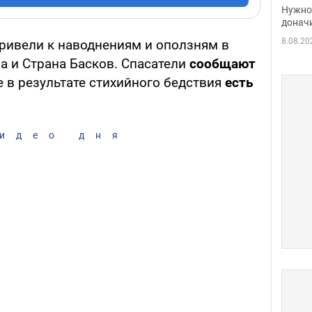
судь
Нужно 
неож
донач
8.08.20
ривели к наводнениям и оползням в
а и Страна Басков. Спасатели
сообщают
е в результате стихийного бедствия
есть
идео дня