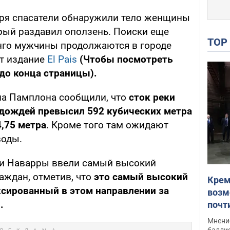
бря спасатели обнаружили тело женщины
рый раздавил оползень. Поиски еще
TO
нго мужчины продолжаются в городе
т издание
El Pais
(Чтобы посмотреть
 до конца страницы).
на Памплона сообщили, что
сток реки
 дождей превысил 592 кубических метра
4,75 метра
. Кроме того там ожидают
воды.
ти Наварры ввели самый высокий
аждан, отметив, что
это самый высокий
Крем
ксированный в этом направлении за
возм
.
почт
Укра
Мнение
баллис