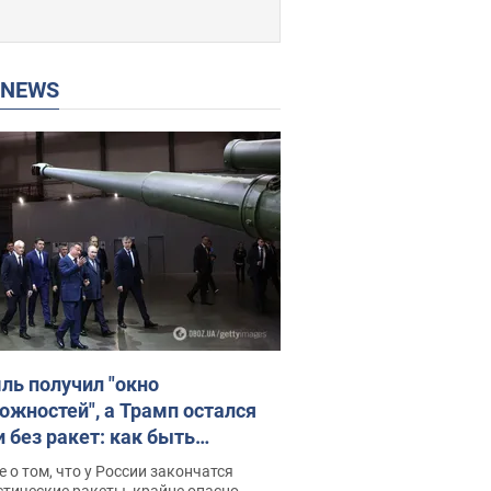
P NEWS
ль получил "окно
ожностей", а Трамп остался
и без ракет: как быть
ине? Интервью с Мельником
 о том, что у России закончатся
тические ракеты, крайне опасно,