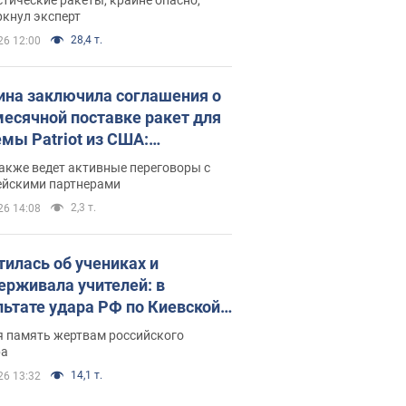
ркнул эксперт
28,4 т.
26 12:00
ина заключила соглашения о
есячной поставке ракет для
емы Patriot из США:
нский раскрыл подробности
акже ведет активные переговоры с
ейскими партнерами
2,3 т.
26 14:08
тилась об учениках и
ерживала учителей: в
льтате удара РФ по Киевской
сти погибли директор
я память жертвам российского
ского лицея, её муж и внук
ра
14,1 т.
26 13:32