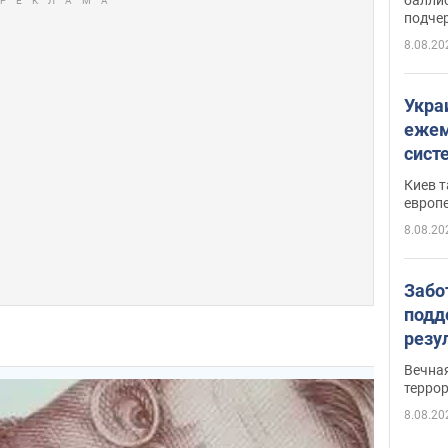
подче
8.08.20
Укра
ежем
сист
Зеле
Киев т
европ
8.08.20
Забо
подд
резу
обла
Вечна
киев
терро
8.08.20