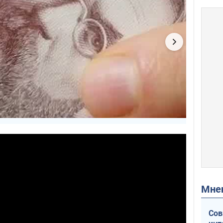
Мн
Сов