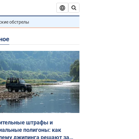
ские обстрелы
ное
ительные штрафы и
иальные полигоны: как
лему джипинга решают за