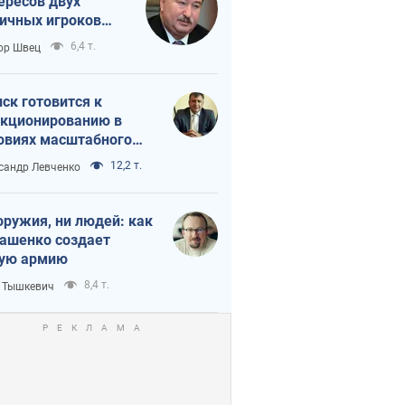
ересов двух
ичных игроков
 тайный план
6,4 т.
ор Швец
мпа и Путина?
ск готовится к
кционированию в
овиях масштабного
нного кризиса
12,2 т.
сандр Левченко
оружия, ни людей: как
ашенко создает
ую армию
8,4 т.
 Тышкевич