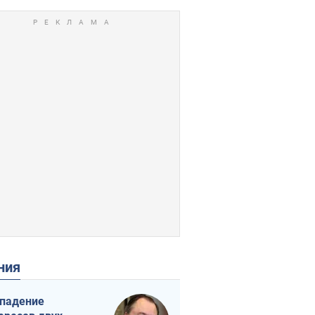
ения
падение