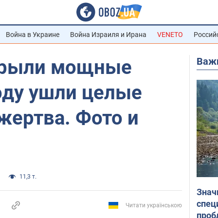
Война в Украине
Война Израиля и Ирана
VENETO
Россий
Важ
крыли мощные
оду ушли целые
 жертва. Фото и
11,3 т.
Знач
спец
Читати українською
проб