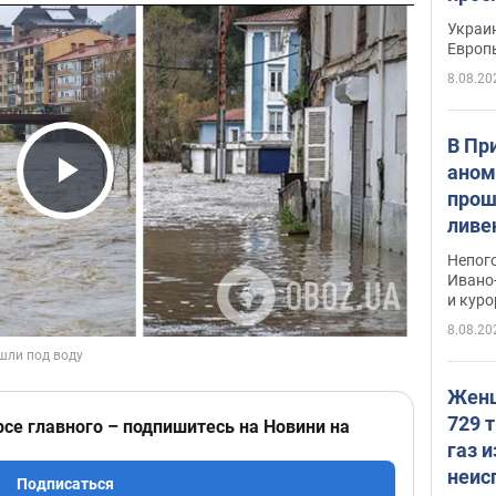
гран
Украин
Европ
8.08.20
В Пр
аном
прош
Play Video
ливе
прев
Непог
Виде
Ивано
и кур
8.08.20
Женщ
729 т
рсе главного – подпишитесь на Новини на
газ 
неис
Подписаться