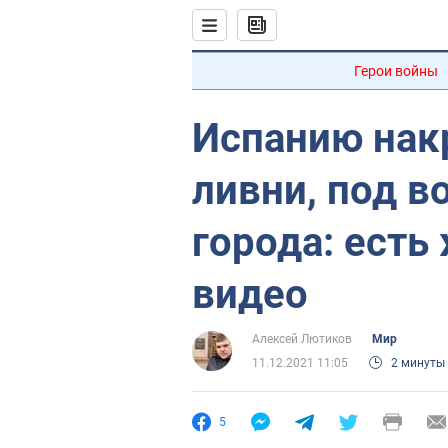
Герои войны
Испанию на
ливни, под в
города: есть
видео
Алексей Лютиков
Мир
11.12.2021 11:05
2 минуты
5