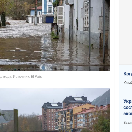
Ког
Юрий
Укр
сос
эко
Ест
Вади
тун