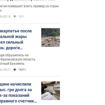
ицей
е не помешает взять пример со стран
ы
1,6 т.
26 05:10
икарпатье после
альной жары
ел сильный
нь: дороги
ратились в реки.
ода обрушилась на
о
-Франковскую область
ортный Буковель
14,9 т.
26 09:27
ине начислили
ыс. грн долга за
из-за показаний
правного счетчика: