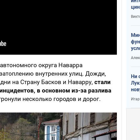
инт
цин
или
Викт
Тра
Мин
фун
усл
вое
Алек
 автономного округа Наварра
 затоплению внутренних улиц. Дожди,
Ни 
дни на Страну Басков и Наварру,
стали
Лук
нов
нцидентов, в основном из-за разлива
тронули несколько городов и дорог.
Игар