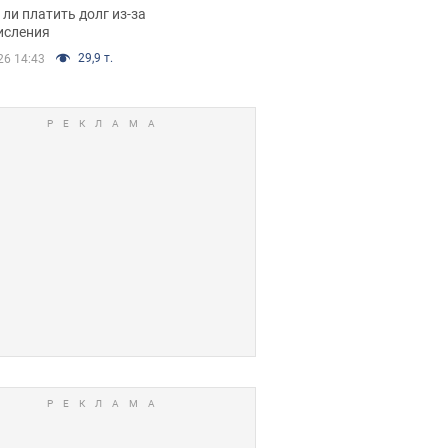
я вынес
ли платить долг из-за
иданное решение
исления
29,9 т.
26 14:43