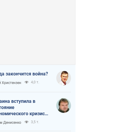
да закончится война?
4,0 т.
 Христензен
аина вступила в
тояние
номического кризиса.
ь ли свет в конце
3,5 т.
м Денисенко
неля?