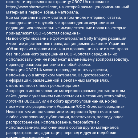
систем, гиперссылки на страницу OBOZ.UA по ссылке
https://www.obozrevatel.com
, на которой размещен оригинальный
материал в первом абзаце материала.
Все материалы на этом сайте, в том числе интервью, статьи,
исследования – служебные произведения журналистов
редакции, исключительные имущественные права на которые
принадлежат ООО «Золотая середина».
На все опубликованные фотоматериалы Getty Images редакция
имеет имущественные права, защищаемые законом Украины
«Об авторских правах и смежных правах», никто не имеет права
без письменного разрешения ООО «Золотая середина» их
использовать, они не подлежат дальнейшему воспроизводству,
переводу, распространению в любой форме.
Редакция OBOZ.UA может не разделять точку зрения,
изложенную в авторском материале. За достоверность
информации, размещенной в рекламных материалах,
ответственность несет рекламодатель.
Запрещено использование материалов размещенных на этом
сайте, даже с указанием гиперссылки на страницу этого сайта,
логотипа OBOZ.UA или любого другого упоминания, но без
письменного разрешения Редакции/ООО «Золотая середина»
Незаконным использованием материалов будет считаться:
любое копирование, публикация, перепечатка, последующее
распространение, использование, переработка с
использованием, включением в состав других материалов,
распространение, адаптация, перевод и другие подобные
изменения материала.