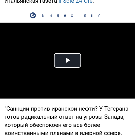
итальянская газета
Il Sole 24 Ore
.
Видео дня
Play Video
"Санкции против иранской нефти? У Тегерана
готов радикальный ответ на угрозы Запада,
который обеспокоен его все более
воинственными планами в ядерной сфере.