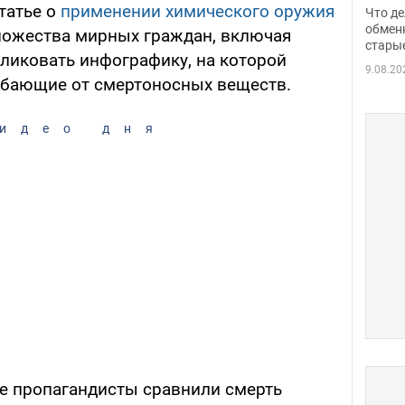
прин
татье о
применении химического оружия
Что де
обме
обмен
ножества мирных граждан, включая
стары
таки
бликовать инфографику, на которой
9.08.20
ибающие от смертоносных веществ.
идео дня
е пропагандисты сравнили смерть