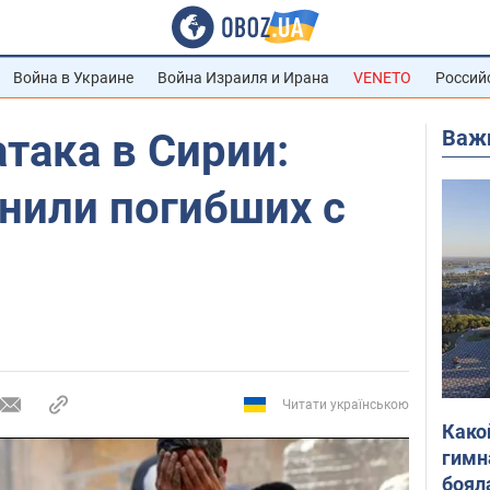
Война в Украине
Война Израиля и Ирана
VENETO
Россий
Важ
така в Сирии:
нили погибших с
Читати українською
Како
гимн
боял