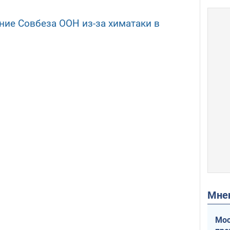
ние Совбеза ООН из-за химатаки в
Мн
Мос