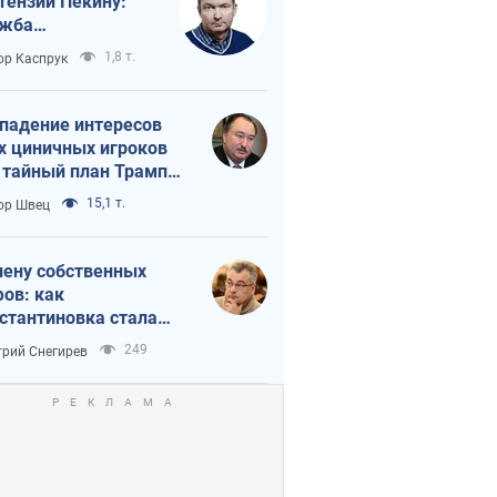
тензии Пекину:
ужба
вращается в
1,8 т.
ор Каспрук
исимость России
Китая
падение интересов
х циничных игроков
 тайный план Трампа
утина?
15,1 т.
ор Швец
лену собственных
ов: как
стантиновка стала
вной идеологической
249
рий Снегирев
ушкой для российских
упантов