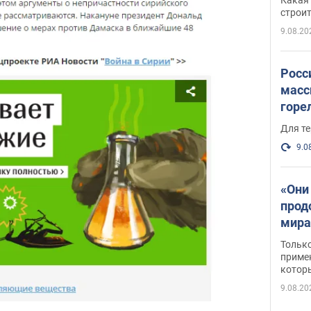
небо
строи
веру
9.08.20
Росс
масс
горе
есть
Для те
9.0
«Они
прод
мира
росс
Тольк
обст
примен
котор
9.08.20