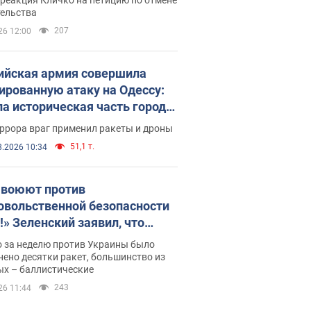
скреба "московского
тельства
ющего"
207
26 12:00
ийская армия совершила
ированную атаку на Одессу:
ла историческая часть города,
 пострадавшие. Фото и видео
ррора враг применил ракеты и дроны
51,1 т.
8.2026 10:34
 воюют против
овольственной безопасности
!» Зеленский заявил, что
ийская армия вновь
о за неделю против Украины было
реляла порт в Одессе
ено десятки ракет, большинство из
ых – баллистические
243
26 11:44