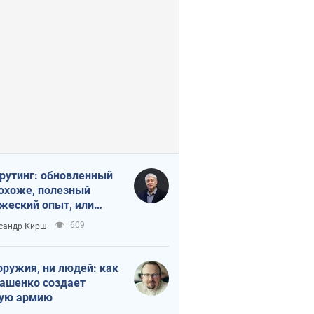
рутинг: обновленный
похоже, полезный
жеский опыт, или
лектика
609
сандр Кирш
бовательной трусости
оружия, ни людей: как
ашенко создает
ую армию