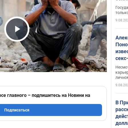
этом
Госуд
только
9.08.20
Play Video
Алек
Поно
изве
секс
как 
Несмо
карьер
лично
9.08.20
рсе главного – подпишитесь на Новини на
В Пр
расс
Подписаться
дейс
долл