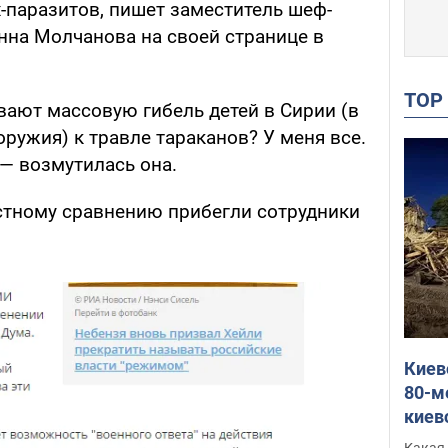
-паразитов, пишет заместитель шеф-
нна Молчанова на своей странице в
TO
ают массовую гибель детей в Сирии (в
ружия) к травле тараканов? У меня все.
— возмутилась она.
естному сравнению прибегли сотрудники
Киев
80-м
киев
оста
Какая 