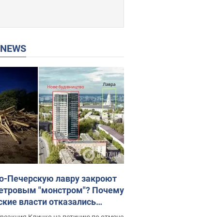
P NEWS
о-Печерскую лавру закроют
етровым "монстром"? Почему
ские власти отказались
новить строительство
реакция Кличко на петицию по отмене