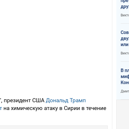
пре
др
пре
Викт
зав
от 
Сов
дву
или
и П
Викт
В п
миф
Кон
гла
Дмит
лов
", президент США
Дональд Трамп
окк
т
на химическую атаку в Сирии в течение