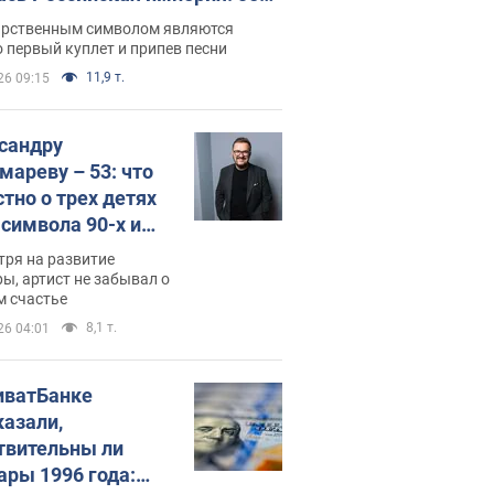
 не рассказывают в школе
арственным символом являются
 первый куплет и припев песни
11,9 т.
26 09:15
сандру
мареву – 53: что
стно о трех детях
-символа 90-х и
они выглядят
тря на развитие
ы, артист не забывал о
м счастье
8,1 т.
26 04:01
иватБанке
казали,
твительны ли
ары 1996 года: