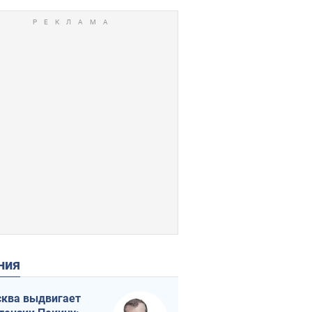
ения
ква выдвигает