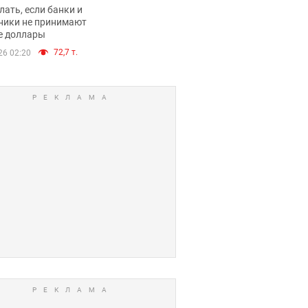
имают ли
лать, если банки и
нники и банки
ники не принимают
е доллары
е купюры
72,7 т.
26 02:20