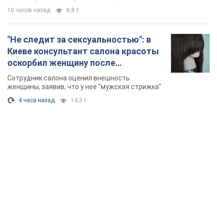
10 часов назад
8,8 т.
"Не следит за сексуальностью": в
Киеве консультант салона красоты
оскорбил женщину после
химиотерапии, разгорелся скандал.
Сотрудник салона оценил внешность
Фото
женщины, заявив, что у нее "мужская стрижка"
4 часа назад
14,3 т.