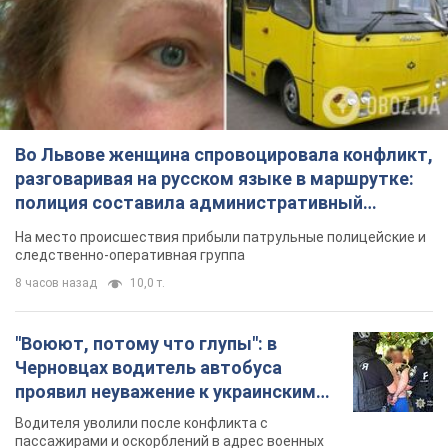
Во Львове женщина спровоцировала конфликт,
разговаривая на русском языке в маршрутке:
полиция составила административный
протокол. Видео
На место происшествия прибыли патрульные полицейские и
следственно-оперативная группа
8 часов назад
10,0 т.
"Воюют, потому что глупы": в
Черновцах водитель автобуса
проявил неуважение к украинским
военным и поплатился за это.
Водителя уволили после конфликта с
Видео
пассажирами и оскорблений в адрес военных