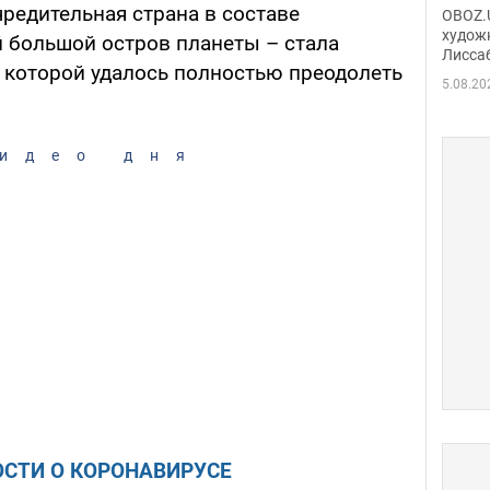
Аллы
редительная страна в составе
OBOZ.U
сына
худож
 большой остров планеты – стала
Лисса
Порт
, которой удалось полностью преодолеть
деть
5.08.20
идео дня
СТИ О КОРОНАВИРУСЕ