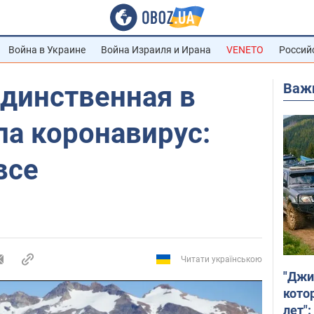
Война в Украине
Война Израиля и Ирана
VENETO
Россий
Важ
единственная в
ла коронавирус:
все
Читати українською
"Джи
кото
лет":