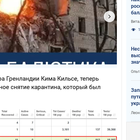
рос
бал
Вита
1
Нес
выс
зна
Ольг
а Гренландии Кима Кильсе, теперь
ное снятие карантина, который был
Зап
пут
укр
Леон