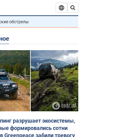
ские обстрелы
ное
пинг разрушает экосистемы,
рые формировались сотни
 в Greenpeace забили тревогу