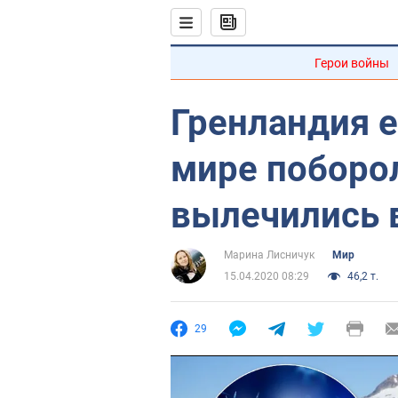
Герои войны
Гренландия 
мире поборо
вылечились 
Марина Лисничук
Мир
15.04.2020 08:29
46,2 т.
29