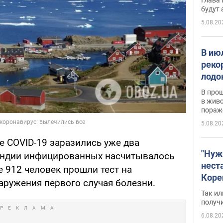
будут
5.08.20
В ию
реко
лодо
обна
В про
в живо
пораж
5.08.20
ре COVID-19 заразились уже два
"Нуж
ландии инфицированных насчитывалось
нест
е 912 человек прошли тест на
Коре
аружения первого случая болезни.
бизн
Так ил
имею
получ
пом
6.08.20