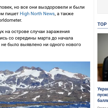
ловек, но все они выздоровели и были
том пишет
High North News
, а также
rldometer.
TO
уук на острове случаи заражения
сь со середины марта до начала
я не было выявлено ни одного нового
.
Укра
пуск
балл
пров
Глава 