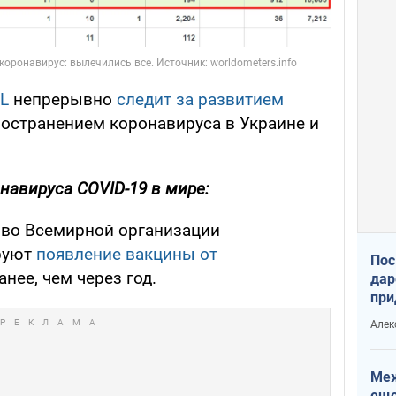
L
непрерывно
следит за развитием
ространением коронавируса в Украине и
навируса COVID-19 в мире:
, во Всемирной организации
руют
появление вакцины от
Пос
анее, чем через год.
дар
при
Укр
Алек
Меж
еще