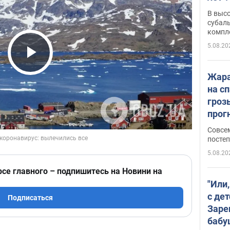
В выс
субаль
компл
протяж
5.08.20
Play Video
Жара
на с
гроз
прогн
ожид
Совсе
пого
постеп
5.08.20
рсе главного – подпишитесь на Новини на
"Или
с дет
Подписаться
Заре
бабу