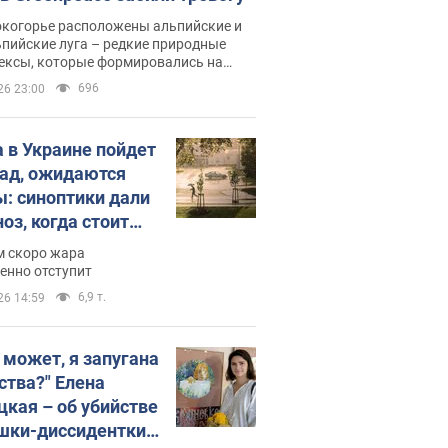
окогорье расположены альпийские и
пийские луга – редкие природные
ексы, которые формировались на
ении сотен лет
696
26 23:00
 в Украине пойдет
пад, ожидаются
ы: синоптики дали
оз, когда стоит
ать изменения
м скоро жара
ды
енно отступит
6,9 т.
26 14:59
, может, я запугана
ства?" Елена
цкая – об убийстве
шки-диссидентки