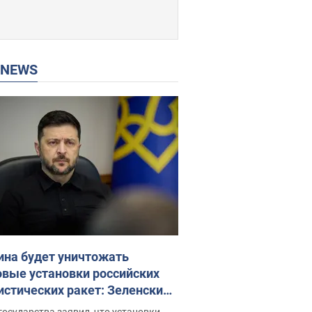
P NEWS
ина будет уничтожать
овые установки российских
истических ракет: Зеленский
ел заседание СНБО
государства заявил, что установки