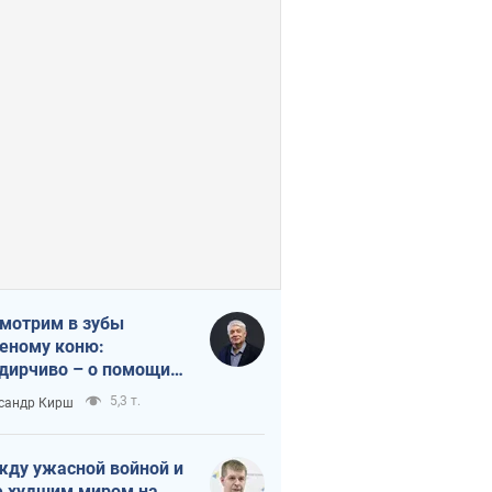
мотрим в зубы
еному коню:
дирчиво – о помощи
аине
5,3 т.
сандр Кирш
ду ужасной войной и
 худшим миром на