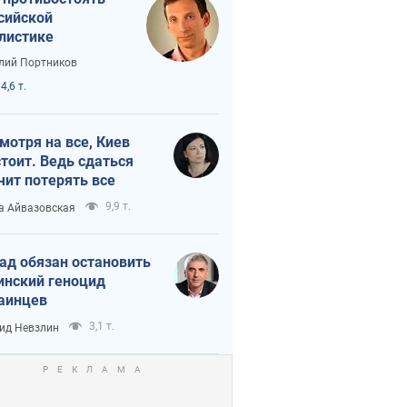
сийской
листике
лий Портников
4,6 т.
мотря на все, Киев
тоит. Ведь сдаться
чит потерять все
9,9 т.
а Айвазовская
ад обязан остановить
инский геноцид
аинцев
3,1 т.
ид Невзлин