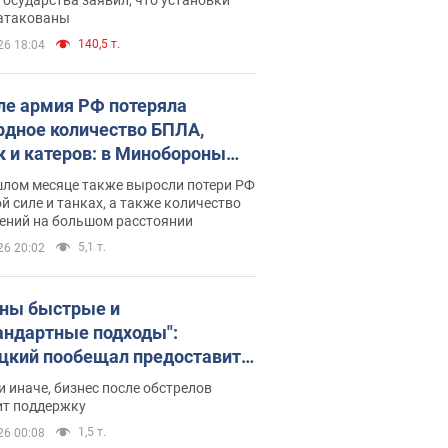
 атакованы
140,5 т.
26 18:04
ле армия РФ потеряла
рдное количество БПЛА,
к и катеров: в Минобороны
родовали статистику
шлом месяце также выросли потери РФ
й силе и танках, а также количество
ений на большом расстоянии
5,1 т.
26 20:02
ны быстрые и
андартные подходы":
цкий пообещал предоставить
есу приоритетный доступ к
и иначе, бизнес после обстрелов
щимся складским
ит поддержку
ещениям
1,5 т.
26 00:08