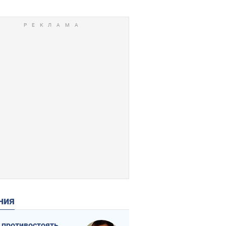
ения
 противостоять