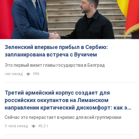
Зеленский впервые прибыл в Сербию:
запланирована встреча с Вучичем
Это первый визит главы государства в Белград
час назад
996
Третий армейский корпус создает для
российских оккупантов на Лиманском
направлении критический дискомфорт: как это
удалось
Сейчас это перерастает в кризис для всей группировки
3 часа назад
45,2 т.