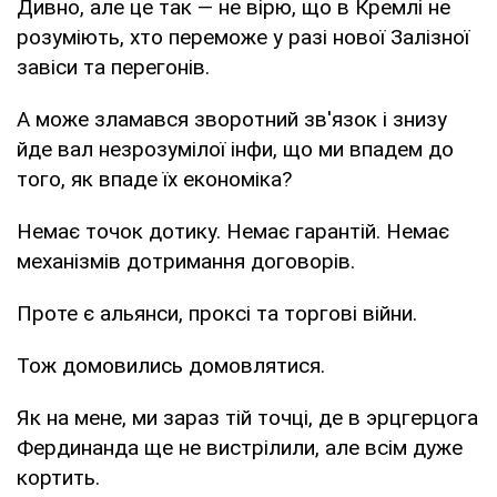
Дивно, але це так — не вірю, що в Кремлі не
розуміють, хто переможе у разі нової Залізної
завіси та перегонів.
А може зламався зворотний зв'язок і знизу
йде вал незрозумілої інфи, що ми впадем до
того, як впаде їх економіка?
Немає точок дотику. Немає гарантій. Немає
механізмів дотримання договорів.
Проте є альянси, проксі та торгові війни.
Тож домовились домовлятися.
Як на мене, ми зараз тій точці, де в эрцгерцога
Фердинанда ще не вистрілили, але всім дуже
кортить.