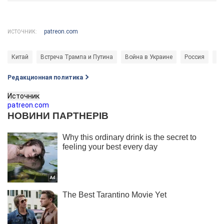
patreon.com
ИСТОЧНИК:
Китай
Встреча Трампа и Путина
Война в Украине
Россия
по
Редакционная политика
Источник
patreon.com