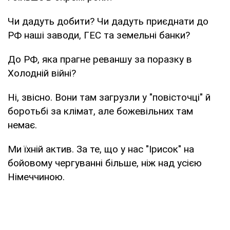
Чи дадуть добити? Чи дадуть приєднати до
РФ наші заводи, ГЕС та земельні банки?
До РФ, яка прагне реваншу за поразку в
Холодній війні?
Ні, звісно. Вони там загрузли у "повісточці" й
боротьбі за клімат, але божевільних там
немає.
Ми їхній актив. За те, що у нас "Ірисок" на
бойовому чергуванні більше, ніж над усією
Німеччиною.