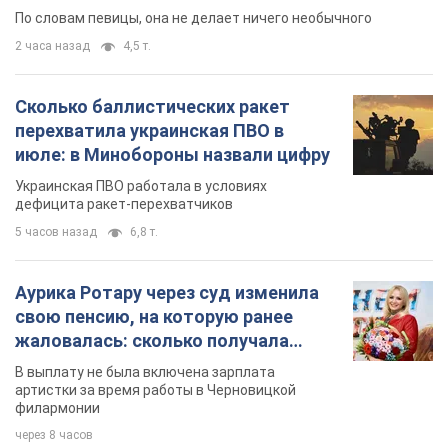
По словам певицы, она не делает ничего необычного
2 часа назад
4,5 т.
Сколько баллистических ракет
перехватила украинская ПВО в
июле: в Минобороны назвали цифру
Украинская ПВО работала в условиях
дефицита ракет-перехватчиков
5 часов назад
6,8 т.
Аурика Ротару через суд изменила
свою пенсию, на которую ранее
жаловалась: сколько получала
певица
В выплату не была включена зарплата
артистки за время работы в Черновицкой
филармонии
через 8 часов