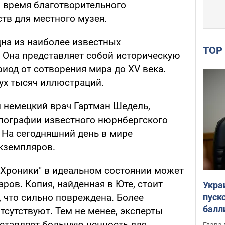
 время благотворительного
тв для местного музея.
дна из наиболее известных
TO
. Она представляет собой историческую
иод от сотворения мира до XV века.
ух тысяч иллюстраций.
л немецкий врач Гартман Шедель,
ипографии известного нюрнбергского
 На сегодняшний день в мире
экземпляров.
 "Хроники" в идеальном состоянии может
ров. Копия, найденная в Юте, стоит
Укра
пуск
, что сильно повреждена. Более
балл
тсутствуют. Тем не менее, эксперты
пров
дставляет большую ценность для
Глава 