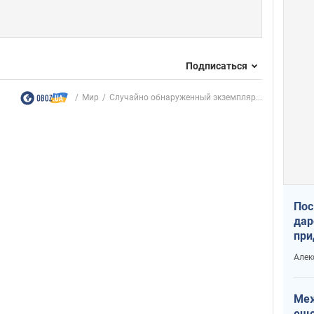
Подписаться
Мир
Cлучайно обнаруженный экземпляр...
Пос
дар
при
Укр
Алек
Меж
еще