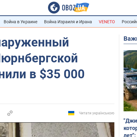
Война в Украине
Война Израиля и Ирана
VENETO
Россий
Важ
наруженный
Нюрнбергской
нили в $35 000
Читати українською
"Джи
кото
лет":