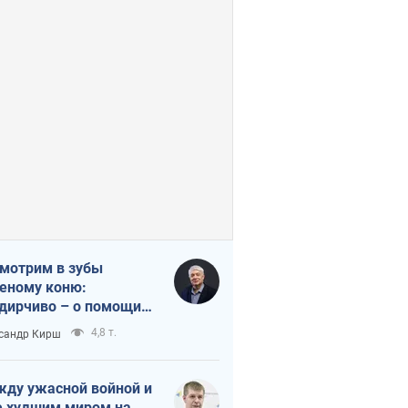
мотрим в зубы
еному коню:
дирчиво – о помощи
аине
4,8 т.
сандр Кирш
ду ужасной войной и
 худшим миром на