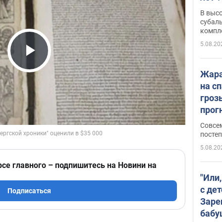
В выс
субаль
компл
протяж
5.08.20
Play Video
Жара
на с
гроз
прогн
ожид
Совсе
пого
постеп
5.08.20
рсе главного – подпишитесь на Новини на
"Или
с дет
Подписаться
Заре
бабу