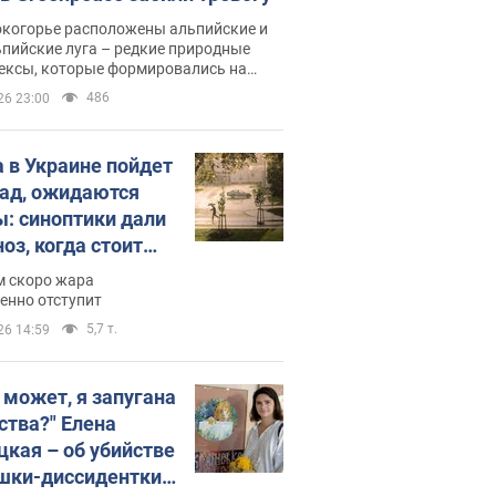
окогорье расположены альпийские и
пийские луга – редкие природные
ексы, которые формировались на
ении сотен лет
486
26 23:00
 в Украине пойдет
пад, ожидаются
ы: синоптики дали
оз, когда стоит
ать изменения
м скоро жара
ды
енно отступит
5,7 т.
26 14:59
, может, я запугана
ства?" Елена
цкая – об убийстве
шки-диссидентки