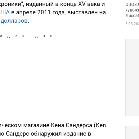
Аллы
роники", изданный в конце XV века и
OBOZ.U
сына
худож
США
в апреле 2011 года, выставлен на
Лисса
Порт
ч
долларов
.
деть
5.08.20
идео дня
ическом магазине Кена Сандерса (Ken
но Сандерс обнаружил издание в