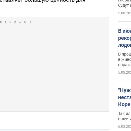
будут
5.08.20
В ию
реко
лодо
обна
В про
в живо
пораж
5.08.20
"Нуж
нест
Коре
бизн
Так ил
имею
получ
пом
6.08.20