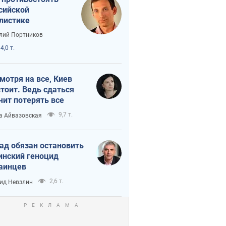
сийской
листике
лий Портников
4,0 т.
мотря на все, Киев
тоит. Ведь сдаться
чит потерять все
9,7 т.
а Айвазовская
ад обязан остановить
инский геноцид
аинцев
2,6 т.
ид Невзлин