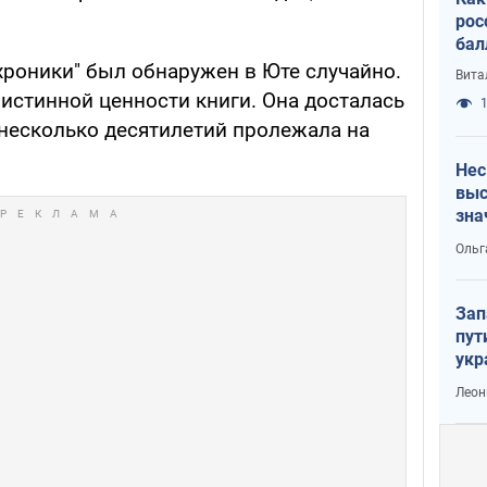
рос
бал
роники" был обнаружен в Юте случайно.
Вита
 истинной ценности книги. Она досталась
1
 несколько десятилетий пролежала на
Нес
выс
зна
Ольг
Зап
пут
укр
Леон