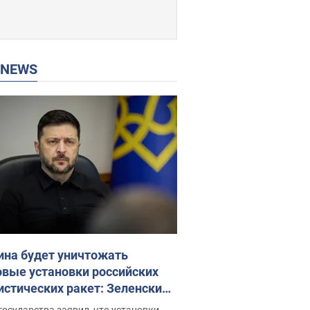
P NEWS
ина будет уничтожать
овые установки российских
истических ракет: Зеленский
ел заседание СНБО
государства заявил, что установки