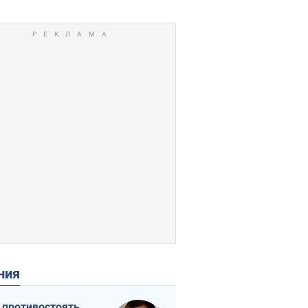
ения
 противостоять