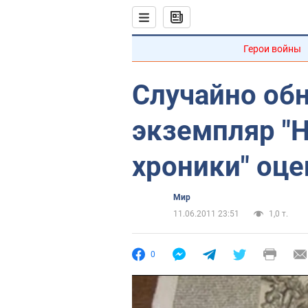
Герои войны
Cлучайно об
экземпляр "
хроники" оце
Мир
11.06.2011 23:51
1,0 т.
0