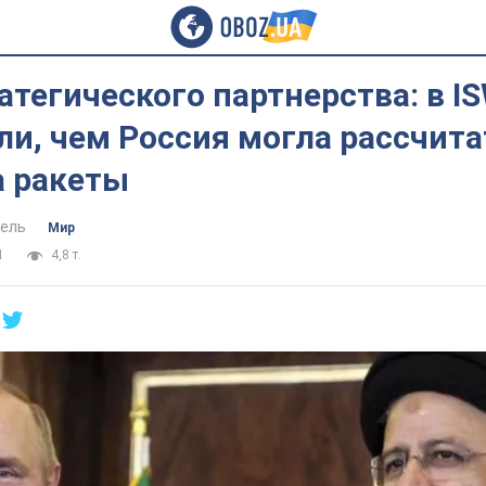
атегического партнерства: в I
и, чем Россия могла рассчита
а ракеты
ель
Мир
1
4,8 т.