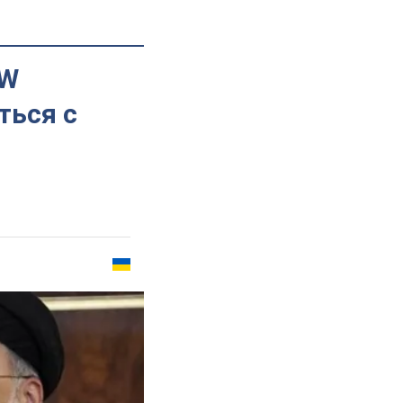
SW
ться с