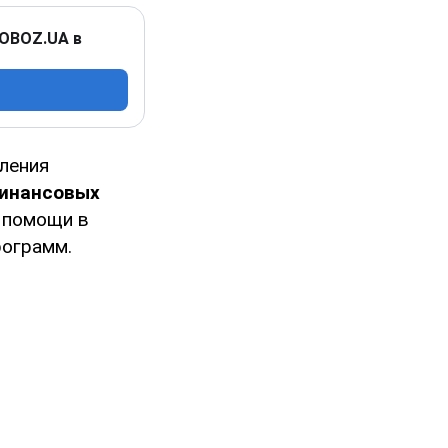
 OBOZ.UA в
ления
финансовых
в помощи в
рограмм.