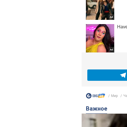
Мир
Ча
Важное