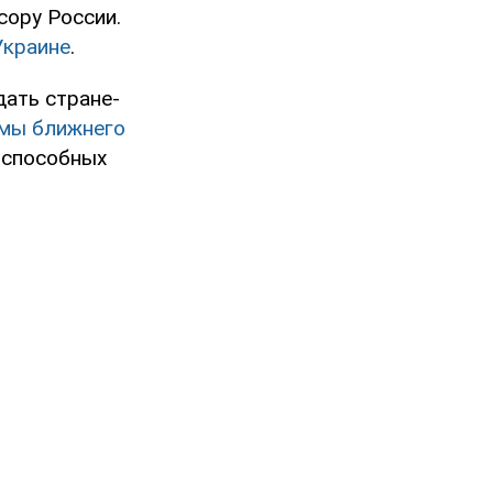
сору России.
Украине
.
дать стране-
емы ближнего
, способных