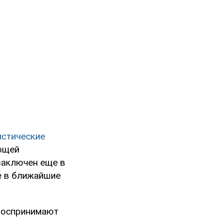
истические
ющей
заключен еще в
же в ближайшие
воспринимают